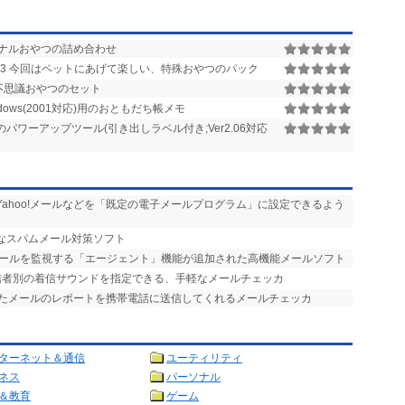
リジナルおやつの詰め合わせ
3 今回はペットにあげて楽しい、特殊おやつのパック
不思議おやつのセット
 Windows(2001対応)用のおともだち帳メモ
01用のパワーアップツール(引き出しラベル付き;Ver2.06対応
ilやYahoo!メールなどを「既定の電子メールプログラム」に設定できるよう
力なスパムメール対策ソフト
メールを監視する「エージェント」機能が追加された高機能メールソフト
送信者別の着信サウンドを指定できる、手軽なメールチェッカ
したメールのレポートを携帯電話に送信してくれるメールチェッカ
ターネット＆通信
ユーティリティ
ネス
パーソナル
＆教育
ゲーム