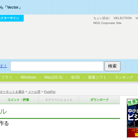
「Vector」
ベクターサイン
ちょい読み!
SELECTION
V
NGS Corporate Site
ド！
イブラリ
Windows
Mac(OS X)
全OS
新着ソフト
ランキング
ターネット＆通信
>
メール用
>
PostPet
コメント・評価
スクリーンショット
ダウンロード
ール
を作る