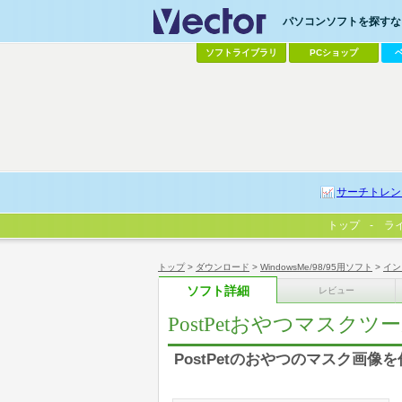
パソコンソフトを探すなら
ソフトライブラリ
PCショップ
サーチトレン
トップ
ラ
トップ
>
ダウンロード
>
WindowsMe/98/95用ソフト
>
イン
ソフト詳細
レビュー
PostPetおやつマスクツ
PostPetのおやつのマスク画像