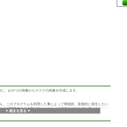
作る際に、おやつの画像からマスクの画像を作成します。
ません。このプログラムを利用した事によって間接的、直接的に発生したい
及びその他関係者はその責を負いません。ご自身のリスクでお使いくださ
▼ 続きを見る ▼
は、ソニーコミュニケーションネットワーク株式会社の商標です。