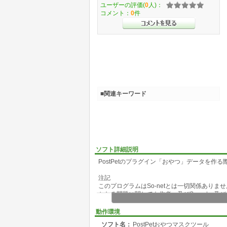
ユーザーの評価(
0
人)：
コメント：
0
件
■関連キーワード
ソフト詳細説明
PostPetのプラグイン「おやつ」データを
注記
このプログラムはSo-netとは一切関係あり
かなる問題に関しても作者、及びSo-net、
い。
PostPet、ポストペット、PostPetロゴ
動作環境
ソフト名：
PostPetおやつマスクツール