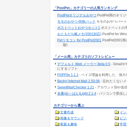
「PostPet」カテゴリーの人気ランキング
PostPetオリジナルおやつ
PostPet用のオ
モモのおやつ 特殊パック
モモのおやつパート
ポストペットおやつセット1
ポストペットの
おともだち帳メモ(2001対応)
PostPet for
Petリモコン for PostPet2001
PostPet20
版)
「メール用」カテゴリのソフトレビュー
デフォルト Web メーラー Beta 0.5
- Gma
にするソフト
POPFile 1.1.1
- ベイズ理論を利用した、強
Becky! Internet Mail 2.50.06
- 忘れたくない
SweetMailChecker 1.21
- アカウント別や
名番(め～ばん)Light 2.1.4
- パソコンで受信
カテゴリーから選ぶ
文書作成
イン
画像＆サウンド
ビジ
家庭＆趣味
学習