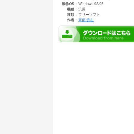
動作OS：
Windows 98/95
機種：
汎用
種類：
フリーソフト
作者：
齊藤 貴志