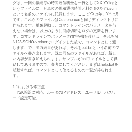
グは、一回の接続毎の時間通信料金を一行としてXX-YY.logと
いうファイルに、月単位の累積通信時間と料金をXX-YY.sum
という名前のファイルに記録します。ここでXXは年、YYは月
です。これらのファイルはCutsoho.exeと同じディレクトリに
作られます。単独起動し、コマンドラインのパラメータを与
えない場合は、以上のように回線切断をログの更新を行いま
す。コマンドラインでパラメータ(文字列)を渡せば、それをM
N128-SOHOへtelnetでログインした後で、コマンドとして渡
します。で、出力結果があれば、それをout.txtという名前のフ
ァイルへ書き出します。既に同名のファイルがあれば、新し
い内容が書き加えられます。サンプルがbatファイルとして供
給してありますので、参考にしてください。まずはhelp.batを
起動すれば、コマンドとして使えるものの一覧が得られま
す。
1.1における修正点:
Y2K問題に対応。ルータのIPアドレス、ユーザID、パスワ
ード設定可能。