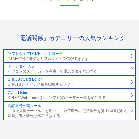
「電話関係」カテゴリーの人気ランキング
ソフトウエアDTMFコントローラ
DTMF信号の発信とリアルタイム受信ができます
トーンダイヤル
パソコンのスピーカーを利用して電話をダイヤルする
SH01B vCard Editor
SH-01B のアドレス帳を編集するソフト
CyberLister
KDDIのWebPhone(Chatソフト)のユーザー一覧を楽に見る
電話番号分割ツールII
「市外局番テーブル」を用いて、数字羅列の電話番号を[市外局番]-[市内
局番]-[加入番号]形式に変換する