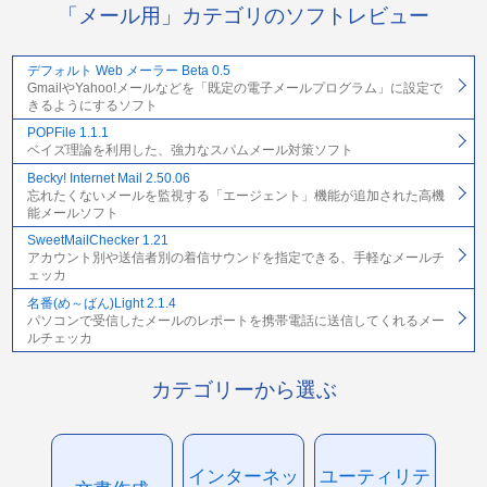
「メール用」カテゴリのソフトレビュー
デフォルト Web メーラー Beta 0.5
GmailやYahoo!メールなどを「既定の電子メールプログラム」に設定で
きるようにするソフト
POPFile 1.1.1
ベイズ理論を利用した、強力なスパムメール対策ソフト
Becky! Internet Mail 2.50.06
忘れたくないメールを監視する「エージェント」機能が追加された高機
能メールソフト
SweetMailChecker 1.21
アカウント別や送信者別の着信サウンドを指定できる、手軽なメールチ
ェッカ
名番(め～ばん)Light 2.1.4
パソコンで受信したメールのレポートを携帯電話に送信してくれるメー
ルチェッカ
カテゴリーから選ぶ
インターネッ
ユーティリテ