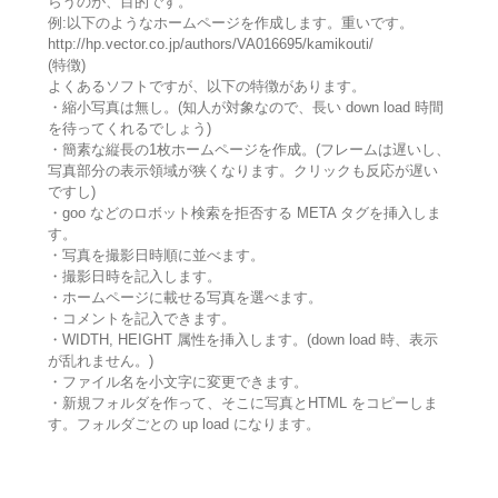
らうのが、目的です。
例:以下のようなホームページを作成します。重いです。
http://hp.vector.co.jp/authors/VA016695/kamikouti/
(特徴)
よくあるソフトですが、以下の特徴があります。
・縮小写真は無し。(知人が対象なので、長い down load 時間
を待ってくれるでしょう)
・簡素な縦長の1枚ホームページを作成。(フレームは遅いし、
写真部分の表示領域が狭くなります。クリックも反応が遅い
ですし)
・goo などのロボット検索を拒否する META タグを挿入しま
す。
・写真を撮影日時順に並べます。
・撮影日時を記入します。
・ホームページに載せる写真を選べます。
・コメントを記入できます。
・WIDTH, HEIGHT 属性を挿入します。(down load 時、表示
が乱れません。)
・ファイル名を小文字に変更できます。
・新規フォルダを作って、そこに写真とHTML をコピーしま
す。フォルダごとの up load になります。