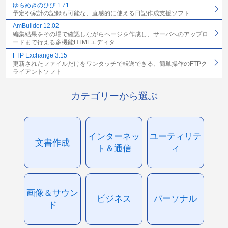
ゆらめきのひび 1.71
予定や家計の記録も可能な、直感的に使える日記作成支援ソフト
AmBuilder 12.02
編集結果をその場で確認しながらページを作成し、サーバへのアップロ
ードまで行える多機能HTMLエディタ
FTP Exchange 3.15
更新されたファイルだけをワンタッチで転送できる、簡単操作のFTPク
ライアントソフト
カテゴリーから選ぶ
インターネッ
ユーティリテ
文書作成
ト＆通信
ィ
画像＆サウン
ビジネス
パーソナル
ド