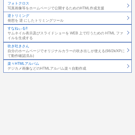
フォトクロス
写真画像等をホームページで公開するためのHTML作成支援
逆トリミング
発想を 逆 にしたトリミングツール
すなねぃる!!
サムネイル表示及びスライドショーを WEB 上で行うための HTML ファ
イルを生成する
吹き吐きさん
自分のホームページでオリジナルカラーの吹き出しが使える(98/2k/XPに
て動作確認済み)
楽々HTMLアルバム
デジカメ画像などのHTMLアルバム楽々自動作成