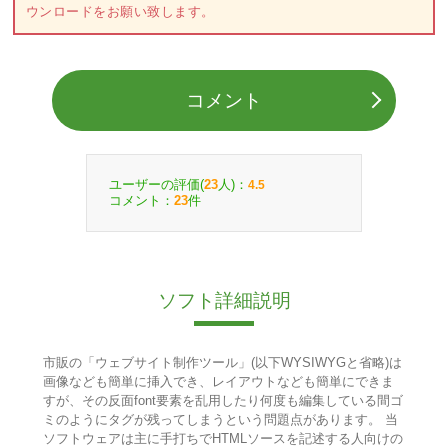
ウンロードをお願い致します。
コメント
ユーザーの評価(
人)：
23
4.5
コメント：
件
23
ソフト詳細説明
市販の「ウェブサイト制作ツール」(以下WYSIWYGと省略)は
画像なども簡単に挿入でき、レイアウトなども簡単にできま
すが、その反面font要素を乱用したり何度も編集している間ゴ
ミのようにタグが残ってしまうという問題点があります。 当
ソフトウェアは主に手打ちでHTMLソースを記述する人向けの