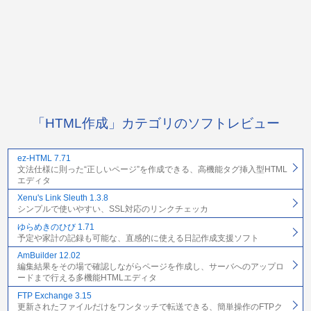
「HTML作成」カテゴリのソフトレビュー
ez-HTML 7.71
文法仕様に則った“正しいページ”を作成できる、高機能タグ挿入型HTML
エディタ
Xenu's Link Sleuth 1.3.8
シンプルで使いやすい、SSL対応のリンクチェッカ
ゆらめきのひび 1.71
予定や家計の記録も可能な、直感的に使える日記作成支援ソフト
AmBuilder 12.02
編集結果をその場で確認しながらページを作成し、サーバへのアップロ
ードまで行える多機能HTMLエディタ
FTP Exchange 3.15
更新されたファイルだけをワンタッチで転送できる、簡単操作のFTPク