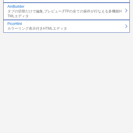
AmBuilder
タブの切替だけで編集,プレビュー,FTPの全ての操作が行なえる多機能H
TMLエディタ
PicoHtml
カラーリング表示付きHTMLエディタ