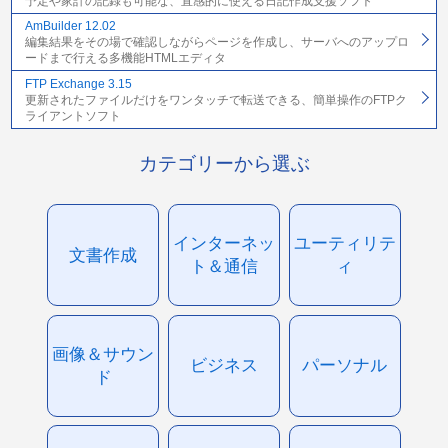
予定や家計の記録も可能な、直感的に使える日記作成支援ソフト
AmBuilder 12.02
編集結果をその場で確認しながらページを作成し、サーバへのアップロ
ードまで行える多機能HTMLエディタ
FTP Exchange 3.15
更新されたファイルだけをワンタッチで転送できる、簡単操作のFTPク
ライアントソフト
カテゴリーから選ぶ
インターネッ
ユーティリテ
文書作成
ト＆通信
ィ
画像＆サウン
ビジネス
パーソナル
ド