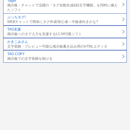
Tager
掲示板・チャットで活躍の「タグ自動生成&顔文字機能」を同時に備え
たソフト
ぷっちタグ!
WEBチャットで簡単にタグ作成!初心者～中級者向きかな?
TAG支援
掲示板へのタグ入力を支援するLCARS風ソフト
かきこみさん
文字装飾・プレビュー可能な掲示板書き込み用のHTMLエディタ
TAG COPY
掲示板での文字装飾を助ける