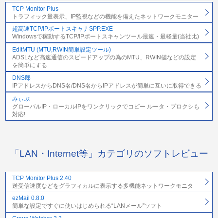
TCP Monitor Plus
トラフィック量表示、IP監視などの機能を備えたネットワークモニター
超高速TCP/IPポートスキャナSPP.EXE
Windowsで稼動するTCP/IPポートスキャンツール最速・最軽量(当社比)
EditMTU (MTU,RWIN簡単設定ツール)
ADSLなど高速通信のスピードアップの為のMTU、RWIN値などの設定
を簡単にする
DNS郎
IPアドレスからDNS名/DNS名からIPアドレスが簡単に互いに取得できる
みぃぷ
グローバルIP・ローカルIPをワンクリックでコピー ルータ・プロクシも
対応!
「LAN・Internet等」カテゴリのソフトレビュー
TCP Monitor Plus 2.40
送受信速度などをグラフィカルに表示する多機能ネットワークモニタ
ezMail 0.8.0
簡単な設定ですぐに使いはじめられる“LANメール”ソフト