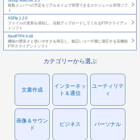
Group Watcher 3.3
複数メンバーの予定をリアルタイムで管理できるスケジュール管理ソフ
ト
ASFtp 1.2.0
ファイルの更新を感知し、自動アップロードしてくれるFTPクライアン
トソフト
NextFTP4 4.48
機能の豊富さと使いやすさを両立し、幅広いユーザ層に適応する高機能
FTPクライアントソフト
カテゴリーから選ぶ
インターネッ
ユーティリテ
文書作成
ト＆通信
ィ
画像＆サウン
ビジネス
パーソナル
ド