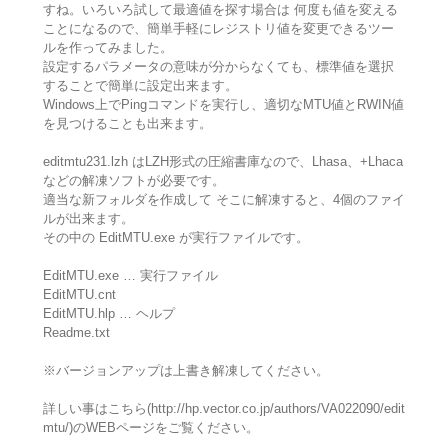
すね。いろいろ試して最適値を探す場合は 何度も値を変える
ことになるので、簡単手軽にレジストリ値を変更できるツー
ルを作ってみました。
設定するパラメータの意味が分からなくても、標準値を選択
することで簡単に設定出来ます。
Windows上でPingコマンドを実行し、適切なMTU値とRWIN値
を見つけることも出来ます。
editmtu231.lzh はLZH形式の圧縮書庫なので、Lhasa、+Lhaca
などの解凍ソフトが必要です。
適当な新フォルダを作成して そこに解凍すると、4個のファイ
ルが出来ます。
その中の EditMTU.exe が実行ファイルです。
EditMTU.exe … 実行ファイル
EditMTU.cnt
EditMTU.hlp … ヘルプ
Readme.txt
※バージョンアップは上書き解凍してください。
詳しい事はこちら(http://hp.vector.co.jp/authors/VA022090/edit
mtu/)のWEBページをご覧ください。