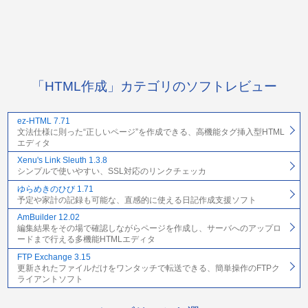
「HTML作成」カテゴリのソフトレビュー
ez-HTML 7.71
文法仕様に則った“正しいページ”を作成できる、高機能タグ挿入型HTML
エディタ
Xenu's Link Sleuth 1.3.8
シンプルで使いやすい、SSL対応のリンクチェッカ
ゆらめきのひび 1.71
予定や家計の記録も可能な、直感的に使える日記作成支援ソフト
AmBuilder 12.02
編集結果をその場で確認しながらページを作成し、サーバへのアップロ
ードまで行える多機能HTMLエディタ
FTP Exchange 3.15
更新されたファイルだけをワンタッチで転送できる、簡単操作のFTPク
ライアントソフト