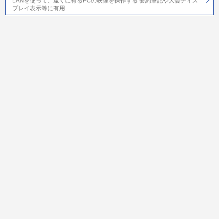
LANを使って、遠くに有るPCの映像を操作する 要約筆記や大会ディス
プレイ表示等に有用