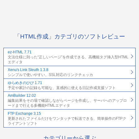
「HTML作成」カテゴリのソフトレビュー
ez-HTML 7.71
文法仕様に則った“正しいページ”を作成できる、高機能タグ挿入型HTML
エディタ
Xenu's Link Sleuth 1.3.8
シンプルで使いやすい、SSL対応のリンクチェッカ
ゆらめきのひび 1.71
予定や家計の記録も可能な、直感的に使える日記作成支援ソフト
AmBuilder 12.02
編集結果をその場で確認しながらページを作成し、サーバへのアップロ
ードまで行える多機能HTMLエディタ
FTP Exchange 3.15
更新されたファイルだけをワンタッチで転送できる、簡単操作のFTPク
ライアントソフト
カテゴリーから選ぶ