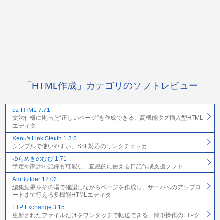
「HTML作成」カテゴリのソフトレビュー
ez-HTML 7.71
文法仕様に則った“正しいページ”を作成できる、高機能タグ挿入型HTML
エディタ
Xenu's Link Sleuth 1.3.8
シンプルで使いやすい、SSL対応のリンクチェッカ
ゆらめきのひび 1.71
予定や家計の記録も可能な、直感的に使える日記作成支援ソフト
AmBuilder 12.02
編集結果をその場で確認しながらページを作成し、サーバへのアップロ
ードまで行える多機能HTMLエディタ
FTP Exchange 3.15
更新されたファイルだけをワンタッチで転送できる、簡単操作のFTPク