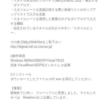
・スタイル宣言内のプロパティ(属性)を個別に設定・修正する
「ダイアログ」
・スタイルシートを直接記述する際に候補リストのポップア
ップリストで入力を支援
・スタイルシートを適用した要素のタグをダイアログで入力
する機能
・設定されているスタイルがわかりやすい「スタイルビュ
ー」
その他 詳細はWebSiteをご覧下さい
http://digitalcraft.la.coocan.jp/
□動作環境
Windows 98/Me/2000/XP/Vista/7/8/10
別途 VisualBasic6(SP6)ランタイム が必要
□インストール
ダウンロードしたファイル rch*.exe を実行してください。
【重要】
開発終了に伴い、フリーソフトに変更しました。ライセンス
キーは Readme.txt に記載しています。