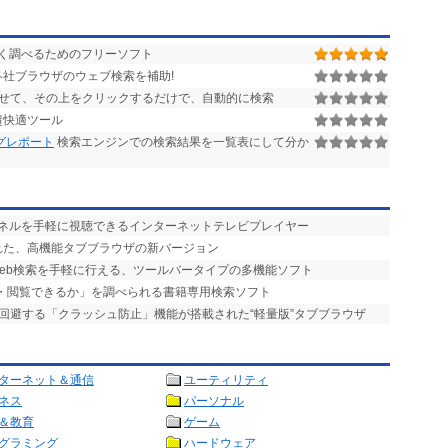
く調べるためのフリーソフト
 から各社ブラウザのウェブ検索を補助!
せて、その上をクリックするだけで、自動的に検索
超快適ツール
グレポート
検索エンジンでの検索結果を一覧表にして分か
ャンネルを手軽に視聴できるインターネットテレビプレイヤー
加された、高機能タブブラウザの新バージョン
Web検索を手軽に行える、ツールバータイプの多機能ソフト
手・閲覧できるか」を調べられる書籍専用検索ソフト
を回避する「クラッシュ防止」機能が搭載された“軽量版”タブブラウザ
ターネット＆通信
ユーティリティ
ネス
パーソナル
＆教育
ゲーム
グラミング
ハードウェア