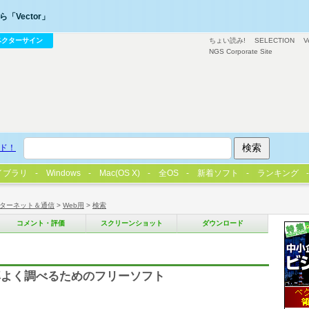
「Vector」
ベクターサイン
ちょい読み!
SELECTION
V
NGS Corporate Site
ド！
イブラリ
Windows
Mac(OS X)
全OS
新着ソフト
ランキング
ターネット＆通信
>
Web用
>
検索
コメント・評価
スクリーンショット
ダウンロード
率よく調べるためのフリーソフト