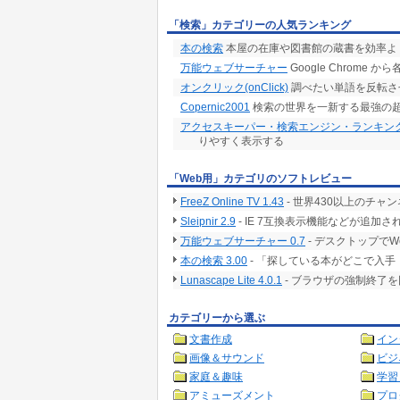
「検索」カテゴリーの人気ランキング
本の検索
本屋の在庫や図書館の蔵書を効率よ
万能ウェブサーチャー
Google Chrome
オンクリック(onClick)
調べたい単語を反転さ
Copernic2001
検索の世界を一新する最強の
アクセスキーパー・検索エンジン・ランキン
りやすく表示する
「Web用」カテゴリのソフトレビュー
FreeZ Online TV 1.43
- 世界430以上のチ
Sleipnir 2.9
- IE 7互換表示機能などが追
万能ウェブサーチャー 0.7
- デスクトップで
本の検索 3.00
- 「探している本がどこで入
Lunascape Lite 4.0.1
- ブラウザの強制終了
カテゴリーから選ぶ
文書作成
イン
画像＆サウンド
ビジ
家庭＆趣味
学習
アミューズメント
プロ