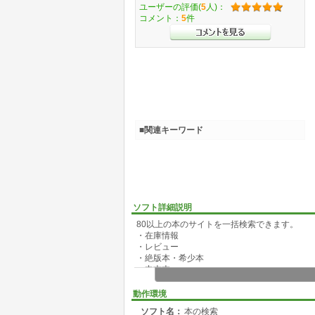
ユーザーの評価(
5
人)：
コメント：
5
件
■関連キーワード
ソフト詳細説明
80以上の本のサイトを一括検索できます。
・在庫情報
・レビュー
・絶版本・希少本
・中古本
・洋書
・図書館蔵書情報
動作環境
などの検索にご利用ください。
ソフト名：
本の検索