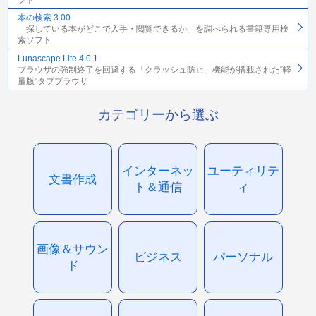
本の検索 3.00
「探している本がどこで入手・閲覧できるか」を調べられる書籍専用検
索ソフト
Lunascape Lite 4.0.1
ブラウザの強制終了を回避する「クラッシュ防止」機能が搭載された“軽
量版”タブブラウザ
カテゴリーから選ぶ
インターネッ
ユーティリテ
文書作成
ト＆通信
ィ
画像＆サウン
ビジネス
パーソナル
ド