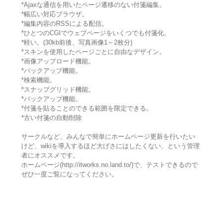
*Ajaxな通信を用いたページ遷移のない付箋編集。
*幅広い対応ブラウザ。
*編集内容のRSSによる配信。
*ひとつのCGIでウェブページをいくつでも付箋化。
*軽い。(30kb前後、写真画像1～2枚分)
*スキンを使用したページごとに自由なデザイン。
*画像アップロード機能。
*バックアップ機能。
*検索機能。
*スナップグリッド機能。
*バックアップ機能。
*付箋を貼ることのできる範囲を限定できる。
*古い付箋の自動削除
サークルなど、みんなで簡単にホームページ更新を行いたい
けど、wikiを導入するほど大げさにはしたくない、という管理
者にオススメです。
ホームページ(http://itworks.no.land.to/)で、テストできるので
ぜひ一度ご覧になってください。