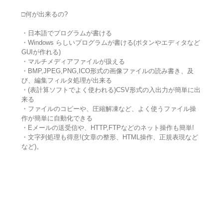
□何が出来るの?
・日本語でプログラムが書ける
・Windows らしいプログラムが書ける(ボタンやエディタなど
GUIが作れる)
・マルチメディアファイルが扱える
・BMP,JPEG,PNG,ICO形式の画像ファイルの読み書き、及
び、編集フィルタ処理が出来る
・(表計算ソフトでよく使われる)CSV形式の入出力が簡単に出
来る
・ファイルのコピーや、圧縮解凍など、よく使うファイル操
作が簡単に自動化できる
・Eメールの送受信や、HTTP,FTPなどのネット操作も簡単!
・文字列処理も得意!(文章の整形、HTML操作、正規表現など
など)。