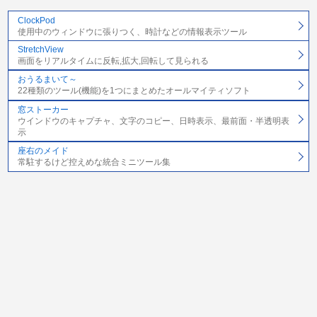
ClockPod
使用中のウィンドウに張りつく、時計などの情報表示ツール
StretchView
画面をリアルタイムに反転,拡大,回転して見られる
おうるまいて～
22種類のツール(機能)を1つにまとめたオールマイティソフト
窓ストーカー
ウインドウのキャプチャ、文字のコピー、日時表示、最前面・半透明表
示
座右のメイド
常駐するけど控えめな統合ミニツール集