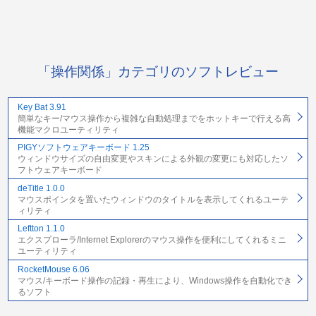
「操作関係」カテゴリのソフトレビュー
Key Bat 3.91
簡単なキー/マウス操作から複雑な自動処理までをホットキーで行える高
機能マクロユーティリティ
PIGYソフトウェアキーボード 1.25
ウィンドウサイズの自由変更やスキンによる外観の変更にも対応したソ
フトウェアキーボード
deTitle 1.0.0
マウスポインタを置いたウィンドウのタイトルを表示してくれるユーテ
ィリティ
Leftton 1.1.0
エクスプローラ/Internet Explorerのマウス操作を便利にしてくれるミニ
ユーティリティ
RocketMouse 6.06
マウス/キーボード操作の記録・再生により、Windows操作を自動化でき
るソフト