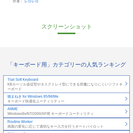
作者：
レロレロ
スクリーンショット
「キーボード用」カテゴリーの人気ランキング
Trail Soft Keyboard
KBカーソル追従型やタスクトレイ型にできる邪魔になりにくいソフトキ
ーボード
猫まねき for Windows 95/98/Me
キーボード快適化ユーティリティー
AltIME
Windows9x/NT/2000/XP用 キーボードユーティリティ
Routine Worker
画面の変化に応じて適切なキー入力を行うオートパイロット