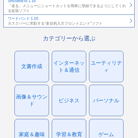
ShoSendTo 1.16
「送る」メニューにショートカットを簡単に登録できるようにしてくれ
る拡張ソフト
ワードバンド 1.20
タスクバーに常駐する“多目的入力フロントエンド”ソフト
カテゴリーから選ぶ
インターネッ
ユーティリテ
文書作成
ト＆通信
ィ
画像＆サウン
ビジネス
パーソナル
ド
家庭＆趣味
学習＆教育
ゲーム