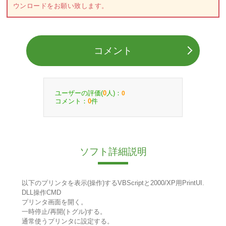
ウンロードをお願い致します。
コメント
ユーザーの評価(
人)：
0
0
コメント：
件
0
ソフト詳細説明
以下のプリンタを表示(操作)するVBScriptと2000/XP用PrintUI.
DLL操作CMD
プリンタ画面を開く。
一時停止/再開(トグル)する。
通常使うプリンタに設定する。