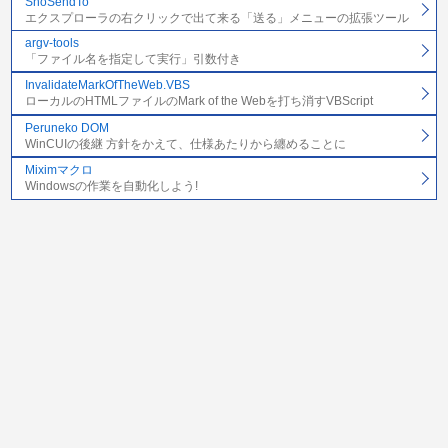
ShoSendTo
エクスプローラの右クリックで出て来る「送る」メニューの拡張ツール
argv-tools
「ファイル名を指定して実行」引数付き
InvalidateMarkOfTheWeb.VBS
ローカルのHTMLファイルのMark of the Webを打ち消すVBScript
Peruneko DOM
WinCUIの後継 方針をかえて、仕様あたりから纏めることに
Miximマクロ
Windowsの作業を自動化しよう!