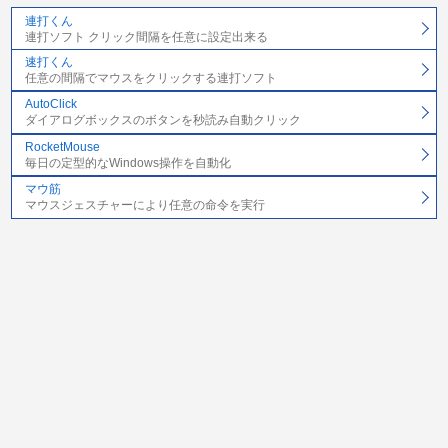
連打くん
連打ソフト クリック間隔を任意に設定出来る
速打くん
任意の間隔でマウスをクリックする連打ソフト
AutoClick
ダイアログボックスのボタンを秒読み自動クリック
RocketMouse
毎日の定型的なWindows操作を自動化
マウ筋
マウスジェスチャーにより任意の命令を実行