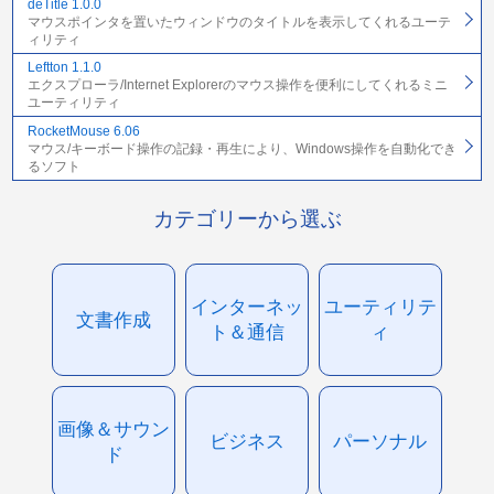
deTitle 1.0.0
マウスポインタを置いたウィンドウのタイトルを表示してくれるユーテ
ィリティ
Leftton 1.1.0
エクスプローラ/Internet Explorerのマウス操作を便利にしてくれるミニ
ユーティリティ
RocketMouse 6.06
マウス/キーボード操作の記録・再生により、Windows操作を自動化でき
るソフト
カテゴリーから選ぶ
インターネッ
ユーティリテ
文書作成
ト＆通信
ィ
画像＆サウン
ビジネス
パーソナル
ド