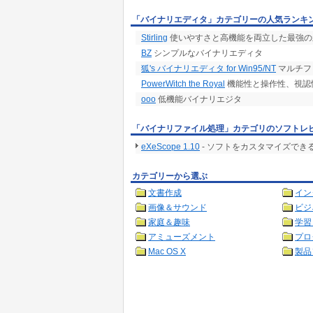
は、そのまま表現する表現方法の事です。バイ
「バイナリエディタ」カテゴリーの人気ランキ
データを対象とする場合に、我々が文字として
確認する為の一つの手段となります。このモー
Stirling
使いやすさと高機能を両立した最強の
のモードです。
BZ
シンプルなバイナリエディタ
狐's バイナリエディタ for Win95/NT
マルチフ
PowerWitch the Royal
機能性と操作性、視認
ooo
低機能バイナリエジタ
「バイナリファイル処理」カテゴリのソフトレ
eXeScope 1.10
- ソフトをカスタマイズでき
カテゴリーから選ぶ
文書作成
イン
画像＆サウンド
ビジ
家庭＆趣味
学習
アミューズメント
プロ
Mac OS X
製品