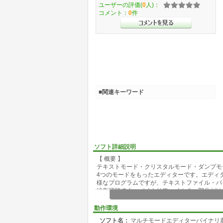
ユーザーの評価(
0
人)：
コメント：
0
件
■関連キーワード
ソフト詳細説明
【 概要 】
テキストモード・クリスタルモード・ダンプモ
4つのモードをもったエディターです。エディ
様なプログラムですが、テキストファイル・バ
編集可能です。バイナリファイルの一部分だけ
ファイルをダンプして中身を見る。バイナリフ
出来る部分だけを見るといった用途に最適です
動作環境
ソフト名：
マルチモードエディターバイナリ
また、印刷は4つのモードでそのまま印刷出来