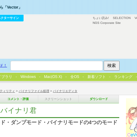
「Vector」
ベクターサイン
ちょい読み!
SELECTION
V
NGS Corporate Site
ド！
イブラリ
Windows
Mac(OS X)
全OS
新着ソフト
ランキング
ティリティ
>
バイナリファイル処理
>
バイナリエディタ
コメント・評価
スクリーンショット
ダウンロード
ーバイナリ君
ド・ダンプモード・バイナリモードの4つのモード