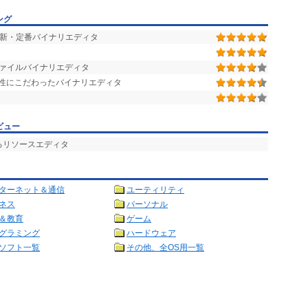
ナリモードは、バイナリ
ング
認識出来る部分のみを
ドは、データを見るだけ
新・定番バイナリエディタ
ァイルバイナリエディタ
性にこだわったバイナリエディタ
ビュー
るリソースエディタ
ターネット＆通信
ユーティリティ
ネス
パーソナル
＆教育
ゲーム
グラミング
ハードウェア
ソフト一覧
その他、全OS用一覧