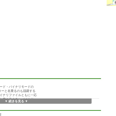
ード・バイナリモードの
ターと名乗るのも躊躇する
イナリファイルともに一応
を書き換える。バイナリ
▼ 続きを見る ▼
ァイルの文字として認識
。
君
、印刷前にどのような感じで