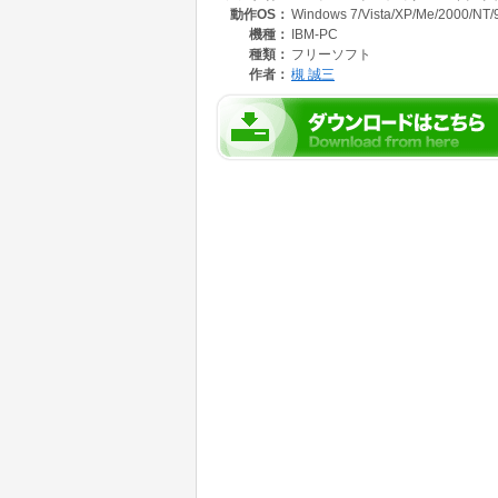
動作OS：
Windows 7/Vista/XP/Me/2000/NT/
最終的に何枚印刷されるのかをプレビューで確
この印刷は、段組印刷や行番号付きの印刷や印
機種：
IBM-PC
選ぶ事が出来ます。大量のテキストベースのソ
種類：
フリーソフト
といった用途に最適です。
作者：
槻 誠三
【 モード 】
バイナリ君は、テキストモード・クリスタルモ
バイナリモードの4つのモードをもっています
が可能なのは、テキストモードとダンプモード
・テキストモード
いわゆるテキストエディターとしてテキストデ
モードですが、バイナリデータを編集すること
・クリスタルモード
データをクリスタル表現して表示するモードで
データ中の文字データのみを表現し、それ以外
表現方法の事です。バイナリデータを対象とす
なり我々が文字として認識出来る部分のみを確
なります。このモードは、データを見るだけの
・ダンプモード
データを 16 進ダンプして表示・編集するモー
・バイナリモード
データをバイナリ表現して表示するモードです
データ中のバイナリデータは全て '.' 文字で