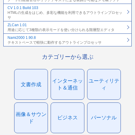
ノードの階層管理やリッチテキストによる装飾が可能なメモ帳ソフト
CV 1.0.1 Build 103
HTMLの生成をはじめ、多彩な機能を利用できるアウトラインプロセッ
サ
ZLCan 1.01
用途に応じて3種類の表示モードを使い分けられる階層型エディタ
Nami2000 1.90.8
テキストベースで軽快に動作するアウトラインプロセッサ
カテゴリーから選ぶ
インターネッ
ユーティリテ
文書作成
ト＆通信
ィ
画像＆サウン
ビジネス
パーソナル
ド