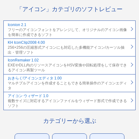
「アイコン」カテゴリのソフトレビュー
Iconion 2.1
フリーのアイコンフォントをアレンジして、オリジナルのアイコン画像
を簡単に作成できるソフト
KH IconClip2008 4.00
256×256の圧縮形式アイコンにも対応した多機能アイコン/カーソル抽
出・管理ソフト
IconRemaker 1.02
EXEやDLL内のリソースアイコンをHSV変換や回転処理をして保存でき
るアイコン再製ツール
おきらく!アイコンエディタ 1.00
マルチプルアイコンを作成することもできる簡単操作のアイコンエディ
タ
アイコン ウィザード 1.0
複数サイズに対応するアイコンファイルをウィザード形式で作成できる
ソフト
カテゴリーから選ぶ