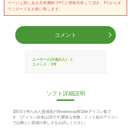
ページ上部にある共有機能でPCと情報共有して頂き、PCからダ
ウンロードをお願い致します。
コメント
ユーザーの評価(
人)：
0
0
コメント：
件
0
ソフト詳細説明
3DCGで作られた新感覚のWindowsxp用32bitアイコン集で
す、(アイコン自体は2Dです)豊富な色数、ドット絵のアイコン
では難しい質感の美しさをお試しください。