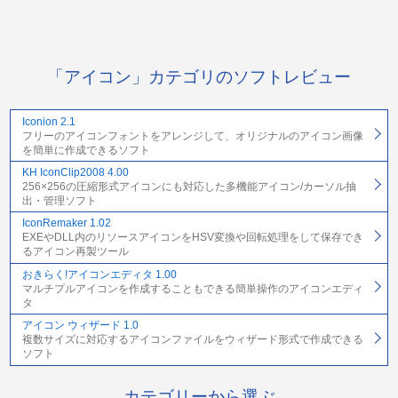
「アイコン」カテゴリのソフトレビュー
Iconion 2.1
フリーのアイコンフォントをアレンジして、オリジナルのアイコン画像
を簡単に作成できるソフト
KH IconClip2008 4.00
256×256の圧縮形式アイコンにも対応した多機能アイコン/カーソル抽
出・管理ソフト
IconRemaker 1.02
EXEやDLL内のリソースアイコンをHSV変換や回転処理をして保存でき
るアイコン再製ツール
おきらく!アイコンエディタ 1.00
マルチプルアイコンを作成することもできる簡単操作のアイコンエディ
タ
アイコン ウィザード 1.0
複数サイズに対応するアイコンファイルをウィザード形式で作成できる
ソフト
カテゴリーから選ぶ