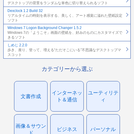
デスクトップの背景をランダムな単色に切り替えられるソフト
Dexclock 1.2 Build 32
リアルタイムの時刻を表示する、美しく、アート感覚に溢れた壁紙設定
ソフト
Windows 7 Logon Background Changer 1.5.2
Windows 7の「ようこそ」画面の壁紙を、好みのものにカスタマイズで
きるソフト
しめじ 2.2.0
歩き、座り、登って、増える“ただそこにいる”不思議なデスクトップマ
スコット
カテゴリーから選ぶ
インターネッ
ユーティリテ
文書作成
ト＆通信
ィ
画像＆サウン
ビジネス
パーソナル
ド