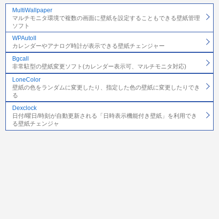
MultiWallpaper
マルチモニタ環境で複数の画面に壁紙を設定することもできる壁紙管理
ソフト
WPAutoII
カレンダーやアナログ時計が表示できる壁紙チェンジャー
Bgcall
非常駐型の壁紙変更ソフト(カレンダー表示可、マルチモニタ対応)
LoneColor
壁紙の色をランダムに変更したり、指定した色の壁紙に変更したりでき
る
Dexclock
日付/曜日/時刻が自動更新される「日時表示機能付き壁紙」を利用でき
る壁紙チェンジャ