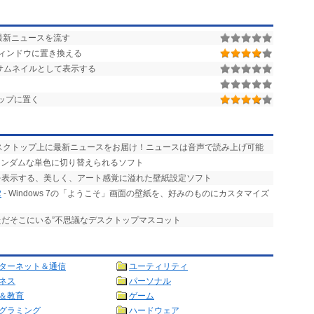
最新ニュースを流す
ィンドウに置き換える
サムネイルとして表示する
ップに置く
デスクトップ上に最新ニュースをお届け！ニュースは音声で読み上げ可能
ランダムな単色に切り替えられるソフト
を表示する、美しく、アート感覚に溢れた壁紙設定ソフト
2
- Windows 7の「ようこそ」画面の壁紙を、好みのものにカスタマイズ
ただそこにいる”不思議なデスクトップマスコット
ターネット＆通信
ユーティリティ
ネス
パーソナル
＆教育
ゲーム
グラミング
ハードウェア