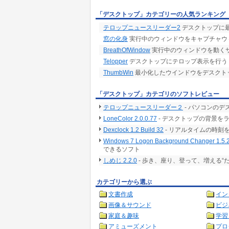
「デスクトップ」カテゴリーの人気ランキング
テロップニュースリーダー2
デスクトップに
窓の化身
実行中のウィンドウをキャプチャウ
BreathOfWindow
実行中のウィンドウを動く
Telopper
デスクトップにテロップ表示を行う
ThumbWin
最小化したウインドウをデスクト
「デスクトップ」カテゴリのソフトレビュー
テロップニュースリーダー２
- パソコンの
LoneColor 2.0.0.77
- デスクトップの背景を
Dexclock 1.2 Build 32
- リアルタイムの時刻
Windows 7 Logon Background Changer 1.5.
できるソフト
しめじ 2.2.0
- 歩き、座り、登って、増える“
カテゴリーから選ぶ
文書作成
イン
画像＆サウンド
ビジ
家庭＆趣味
学習
アミューズメント
プロ