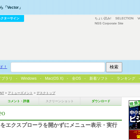
「Vector」
ベクターサイン
ちょい読み!
SELECTION
V
NGS Corporate Site
ド！
イブラリ
Windows
Mac(OS X)
全OS
新着ソフト
ランキング
/NT
>
アミューズメント
>
デスクトップ
コメント・評価
スクリーンショット
ダウンロード
o
容をエクスプローラを開かずにメニュー表示・実行