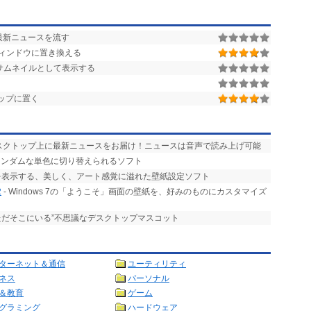
最新ニュースを流す
ィンドウに置き換える
サムネイルとして表示する
ップに置く
デスクトップ上に最新ニュースをお届け！ニュースは音声で読み上げ可能
ランダムな単色に切り替えられるソフト
を表示する、美しく、アート感覚に溢れた壁紙設定ソフト
2
- Windows 7の「ようこそ」画面の壁紙を、好みのものにカスタマイズ
ただそこにいる”不思議なデスクトップマスコット
ターネット＆通信
ユーティリティ
ネス
パーソナル
＆教育
ゲーム
グラミング
ハードウェア