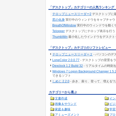
「デスクトップ」カテゴリーの人気ランキング
テロップニュースリーダー2
デスクトップに
窓の化身
実行中のウィンドウをキャプチャウ
BreathOfWindow
実行中のウィンドウを動く
Telopper
デスクトップにテロップ表示を行う
ThumbWin
最小化したウインドウをデスクト
「デスクトップ」カテゴリのソフトレビュー
テロップニュースリーダー２
- パソコンの
LoneColor 2.0.0.77
- デスクトップの背景を
Dexclock 1.2 Build 32
- リアルタイムの時刻
Windows 7 Logon Background Changer 1.5.
できるソフト
しめじ 2.2.0
- 歩き、座り、登って、増える“
カテゴリーから選ぶ
文書作成
イン
画像＆サウンド
ビジ
家庭＆趣味
学習
アミューズメント
プロ