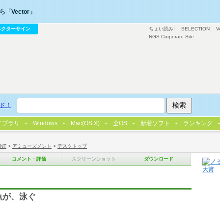
「Vector」
ベクターサイン
ちょい読み!
SELECTION
V
NGS Corporate Site
ド！
イブラリ
Windows
Mac(OS X)
全OS
新着ソフト
ランキング
/NT
>
アミューズメント
>
デスクトップ
コメント・評価
スクリーンショット
ダウンロード
魚が、泳ぐ