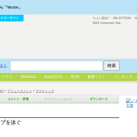
「Vector」
ベクターサイン
ちょい読み!
SELECTION
V
NGS Corporate Site
ド！
イブラリ
Windows
Mac(OS X)
全OS
新着ソフト
ランキング
/NT
>
アミューズメント
>
デスクトップ
コメント・評価
スクリーンショット
ダウンロード
ップを泳ぐ