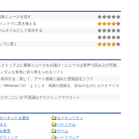
最新ニュースを流す
ィンドウに置き換える
サムネイルとして表示する
ップに置く
デスクトップ上に最新ニュースをお届け！ニュースは音声で読み上げ可能
ランダムな単色に切り替えられるソフト
を表示する、美しく、アート感覚に溢れた壁紙設定ソフト
2
- Windows 7の「ようこそ」画面の壁紙を、好みのものにカスタマイズ
ただそこにいる”不思議なデスクトップマスコット
ターネット＆通信
ユーティリティ
ネス
パーソナル
＆教育
ゲーム
グラミング
ハードウェア