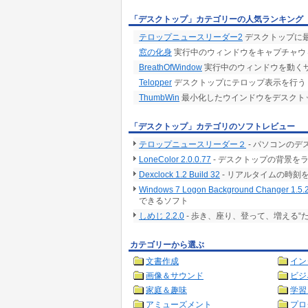
「デスクトップ」カテゴリーの人気ランキング
テロップニュースリーダー2
デスクトップに
窓の化身
実行中のウィンドウをキャプチャウ
BreathOfWindow
実行中のウィンドウを動く
Telopper
デスクトップにテロップ表示を行う
ThumbWin
最小化したウインドウをデスクト
「デスクトップ」カテゴリのソフトレビュー
テロップニュースリーダー２
- パソコンの
LoneColor 2.0.0.77
- デスクトップの背景を
Dexclock 1.2 Build 32
- リアルタイムの時刻
Windows 7 Logon Background Changer 1.5.
できるソフト
しめじ 2.2.0
- 歩き、座り、登って、増える“
カテゴリーから選ぶ
文書作成
イン
画像＆サウンド
ビジ
家庭＆趣味
学習
アミューズメント
プロ