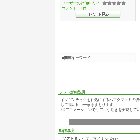
ユーザーの評価(
0
人)：
コメント：
0
件
■関連キーワード
ソフト詳細説明
イソギンチャクを住処にするハマクマノミの親
して追い払い一家をまもります。
3Dアニメーションでリアルな動きを実現して
動作環境
ソフト名：
ハマクマノミ onDesk