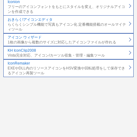
Iconion
フリーのアイコンフォントをもとにスタイルを変え、オリジナルアイコ
ンを作成できる
おきらく!アイコンエディタ
らくらくシンプル機能で写真もアイコン化 定番機能搭載のオールマイテ
ィツール
アイコン ウィザード
1枚の画像から複数のサイズに対応したアイコンファイルが作れる
KH IconClip2008
Vista完全対応、アイコン/カーソル収集・管理・編集ツール
IconRemaker
EXEやDLL内のリソースアイコンをHSV変換や回転処理をして保存でき
るアイコン再製ツール