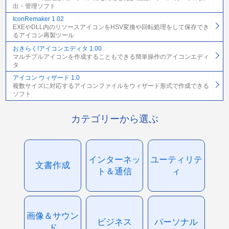
出・管理ソフト
IconRemaker 1.02
EXEやDLL内のリソースアイコンをHSV変換や回転処理をして保存でき
るアイコン再製ツール
おきらく!アイコンエディタ 1.00
マルチプルアイコンを作成することもできる簡単操作のアイコンエディ
タ
アイコン ウィザード 1.0
複数サイズに対応するアイコンファイルをウィザード形式で作成できる
ソフト
カテゴリーから選ぶ
インターネッ
ユーティリテ
文書作成
ト＆通信
ィ
画像＆サウン
ビジネス
パーソナル
ド