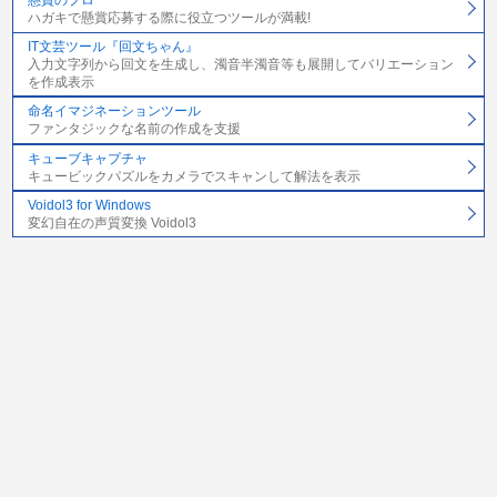
懸賞のプロ
ハガキで懸賞応募する際に役立つツールが満載!
IT文芸ツール『回文ちゃん』
入力文字列から回文を生成し、濁音半濁音等も展開してバリエーション
を作成表示
命名イマジネーションツール
ファンタジックな名前の作成を支援
キューブキャプチャ
キュービックパズルをカメラでスキャンして解法を表示
Voidol3 for Windows
変幻自在の声質変換 Voidol3