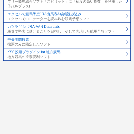
フリー競馬総合ソフト「スピリット」に「精度の高い指数」を利用した
予想をプラス!
エクセルで競馬予想JRA出馬表&成績読み込み
エクセルでmdbデーターを読み込む競馬予想ソフト
カツラギ for JRA-VAN Data Lab.
馬券で堅実に儲けることを目指し、そして実現した競馬予想ソフト
中央南関投票
投票のみに限定したソフト
KSC投票プラグイン for 地方競馬
地方競馬の投票便利ソフト