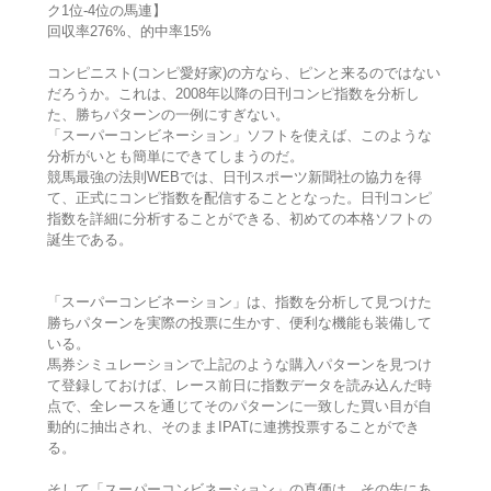
ク1位-4位の馬連】
回収率276%、的中率15%
コンピニスト(コンピ愛好家)の方なら、ピンと来るのではない
だろうか。これは、2008年以降の日刊コンピ指数を分析し
た、勝ちパターンの一例にすぎない。
「スーパーコンビネーション」ソフトを使えば、このような
分析がいとも簡単にできてしまうのだ。
競馬最強の法則WEBでは、日刊スポーツ新聞社の協力を得
て、正式にコンピ指数を配信することとなった。日刊コンピ
指数を詳細に分析することができる、初めての本格ソフトの
誕生である。
「スーパーコンビネーション」は、指数を分析して見つけた
勝ちパターンを実際の投票に生かす、便利な機能も装備して
いる。
馬券シミュレーションで上記のような購入パターンを見つけ
て登録しておけば、レース前日に指数データを読み込んだ時
点で、全レースを通じてそのパターンに一致した買い目が自
動的に抽出され、そのままIPATに連携投票することができ
る。
そして「スーパーコンビネーション」の真価は、その先にあ