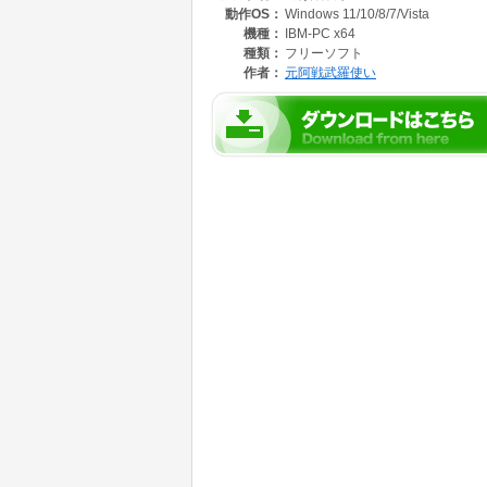
動作OS：
Windows 11/10/8/7/Vista
ちょうどデスクトップ画面に絵のかいてある半
パソコンを自由に扱うことができます。
機種：
IBM-PC x64
プログラム内部に画像を4枚持っていて、それ
種類：
フリーソフト
作者：
元阿戦武羅使い
画像の入れ替えはアイコンに画像をドラッグド
壁紙のように一定時間間隔で画像を自動で入れ
指定した時間で画像を読み込んだり、時報を鳴
Windows8でなくなったガジェットの代わりに
「時計」「カレンダー」「CPU使用率」を表