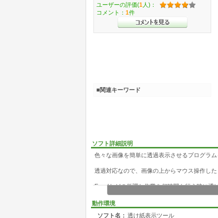
ユーザーの評価(
1
人)：
コメント：
1
件
■関連キーワード
ソフト詳細説明
色々な画像を簡単に透過表示させるプログラム
透過対応なので、画像の上からマウス操作した
Excelなどの単調な作業を何時間も行う時に
このソフトではアイコンやフォームの前面に、
動作環境
透過処理(画像の上からマウス操作やキー入力
ソフト名：
透け紙表示ツール