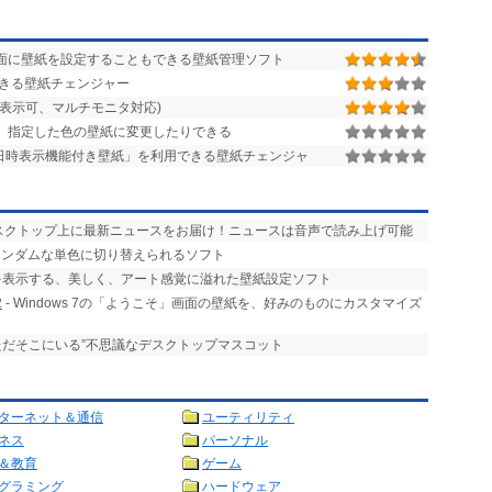
面に壁紙を設定することもできる壁紙管理ソフト
きる壁紙チェンジャー
表示可、マルチモニタ対応)
、指定した色の壁紙に変更したりできる
「日時表示機能付き壁紙」を利用できる壁紙チェンジャ
デスクトップ上に最新ニュースをお届け！ニュースは音声で読み上げ可能
ランダムな単色に切り替えられるソフト
を表示する、美しく、アート感覚に溢れた壁紙設定ソフト
2
- Windows 7の「ようこそ」画面の壁紙を、好みのものにカスタマイズ
ただそこにいる”不思議なデスクトップマスコット
ターネット＆通信
ユーティリティ
ネス
パーソナル
＆教育
ゲーム
グラミング
ハードウェア