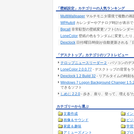
「壁紙設定」カテゴリーの人気ランキング
MultiWallpaper
マルチモニタ環境で複数の画
WPAutoII
カレンダーやアナログ時計が表示で
Bgcall
非常駐型の壁紙変更ソフト(カレンダー
LoneColor
壁紙の色をランダムに変更したり
Dexclock
日付/曜日/時刻が自動更新される
「デスクトップ」カテゴリのソフトレビュー
テロップニュースリーダー２
- パソコンの
LoneColor 2.0.0.77
- デスクトップの背景を
Dexclock 1.2 Build 32
- リアルタイムの時刻
Windows 7 Logon Background Changer 1.5.
できるソフト
しめじ 2.2.0
- 歩き、座り、登って、増える“
カテゴリーから選ぶ
文書作成
イン
画像＆サウンド
ビジ
家庭＆趣味
学習
アミューズメント
プロ