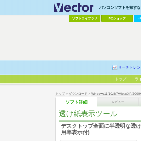
パソコンソフトを探すなら
ソフトライブラリ
PCショップ
サーチトレン
トップ
ラ
トップ
>
ダウンロード
>
Windows11/10/8/7/Vista/XP/2000
ソフト詳細
レビュー
透け紙表示ツール
デスクトップ全面に半透明な透け紙
用率表示付)