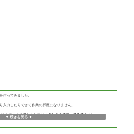
を作ってみました。
り入力したりできて作業の邪魔になりません。
透け紙を表示させておくと気がまぎれるので使ってみて下さい。
▼ 続きを見る ▼
指定した画像を透け紙として半透明に表示させて、
できる)を施すことができます。