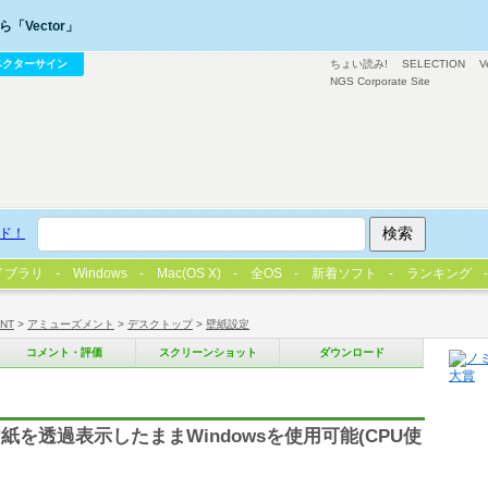
「Vector」
ベクターサイン
ちょい読み!
SELECTION
V
NGS Corporate Site
ド！
イブラリ
Windows
Mac(OS X)
全OS
新着ソフト
ランキング
/NT
>
アミューズメント
>
デスクトップ
>
壁紙設定
コメント・評価
スクリーンショット
ダウンロード
を透過表示したままWindowsを使用可能(CPU使