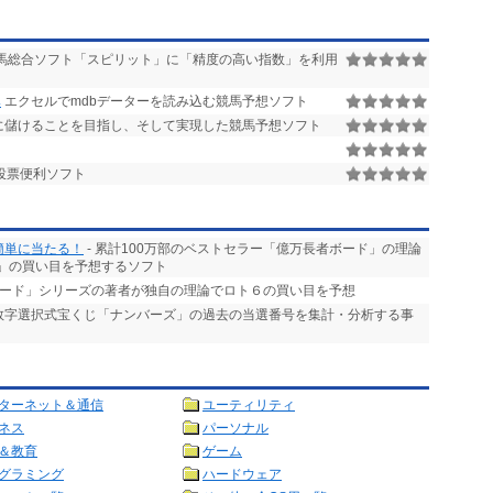
馬総合ソフト「スピリット」に「精度の高い指数」を利用
み
エクセルでmdbデーターを読み込む競馬予想ソフト
に儲けることを目指し、そして実現した競馬予想ソフト
投票便利ソフト
簡単に当たる！
- 累計100万部のベストセラー「億万長者ボード」の理論
」の買い目を予想するソフト
ボード」シリーズの著者が独自の理論でロト６の買い目を予想
る数字選択式宝くじ「ナンバーズ」の過去の当選番号を集計・分析する事
ターネット＆通信
ユーティリティ
ネス
パーソナル
＆教育
ゲーム
グラミング
ハードウェア