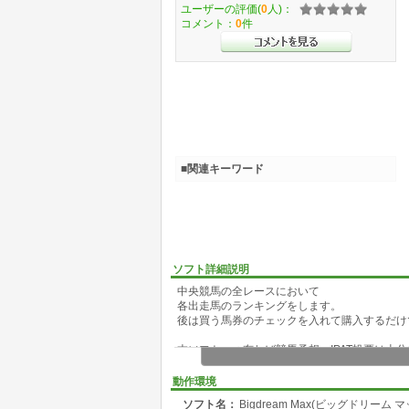
ユーザーの評価(
0
人)：
コメント：
0
件
■関連キーワード
ソフト詳細説明
中央競馬の全レースにおいて
各出走馬のランキングをします。
後は買う馬券のチェックを入れて購入するだけ
本ソフト一つ有れば競馬予想、IPAT投票は十
動作環境
ソフト名：
Bigdream Max(ビッグドリーム 