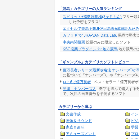
「競馬」カテゴリーの人気ランキング
スピリット+指数利用権(3ヶ月ぶん)
フリー競
した予想をプラス!
エクセルで競馬予想JRA出馬表&成績読み込
カツラギ for JRA-VAN Data Lab.
馬券で堅実
中央南関投票
投票のみに限定したソフト
KSC投票プラグイン for 地方競馬
地方競馬の
「ギャンブル」カテゴリのソフトレビュー
億万長者シリーズ最新攻略法 ナンバーズ3が
に基づいて「ナンバーズ3」や「ナンバーズ4
ロト6で億万長者
- ベストセラー「億万長者
開運！ナンバーズ３
- 数字を選んで購入す
で、次回の当選番号を予測するソフト
カテゴリーから選ぶ
文書作成
イン
画像＆サウンド
ビジ
家庭＆趣味
学習
アミューズメント
プロ