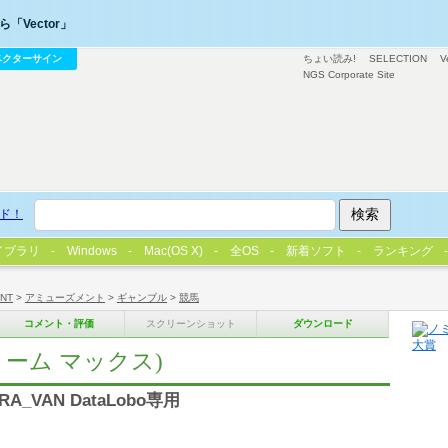
「Vector」
ベクターサイン
ちょい読み!
SELECTION
V
NGS Corporate Site
ド！
イブラリ
Windows
Mac(OS X)
全OS
新着ソフト
ランキング
/NT
>
アミューズメント
>
ギャンブル
>
競馬
コメント・評価
スクリーンショット
ダウンロード
ドリーム マックス)
RA_VAN DataLobo専用