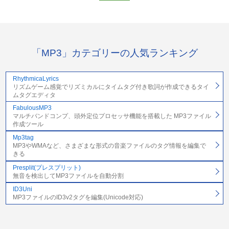
「MP3」カテゴリーの人気ランキング
RhythmicaLyrics
リズムゲーム感覚でリズミカルにタイムタグ付き歌詞が作成できるタイ
ムタグエディタ
FabulousMP3
マルチバンドコンプ、頭外定位プロセッサ機能を搭載した MP3ファイル
作成ツール
Mp3tag
MP3やWMAなど、さまざまな形式の音楽ファイルのタグ情報を編集で
きる
Presplit(プレスプリット)
無音を検出してMP3ファイルを自動分割
ID3Uni
MP3ファイルのID3v2タグを編集(Unicode対応)