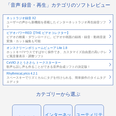
「音声 録音・再生」カテゴリのソフトレビュー
ネットラジオ録音 X2
ユーザーの声から新機能を搭載したインターネットラジオ再生録音ソフ
ト
ビデオパワーRED【THE ビデオコレクター】
ビデオの検索・ダウンロードに。ビデオや画面の録画・録音・動画音楽
変換・カット編集も可能
オンスクリーンボリュームビューア Lite 1.8
ホットキー/マウスですばやく操作でき、カスタマイズ自由度の高いテレ
ビ風音量表示・調整ソフト
CeVIO さとうささら トークスターター
歌声も話し声も作ることができる音声合成ソフトの決定版！
RhythmicaLyrics 4.2.1
スペースキーでリズミカルにタグを付けられる、簡単操作のタイムタグ
エディタ
カテゴリーから選ぶ
インターネッ
ユーティリテ