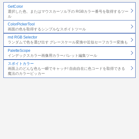
GetColor
選択した色、またはマウスカーソル下の RGBカラー番号を取得するツー
ル
ColorPickerTool
画面の色を取得するシンプルなスポイトツール
rnd RGB Selector
ランダムで色を選び出す グレースケール変換や近似セーフカラー変換も
PaletteScope
インデックスカラー画像用カラーパレット編集ツール
スポイトカラー
画面上のどんな色も一瞬でキャッチ! 自由自在に色コードを取得できる
魔法のカラーピッカー