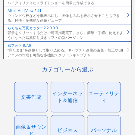
ハイクォリティなスライドショーを簡単に作成できる
Alkett MultiView 2.41
ウィンドウ枠などを非表示にし、画像をのみを表示させることもでき
る、軽快・多機能な画像ビューア
らくちん写真カッター2 2.0.0.0
背景をクリックするだけで範囲指定完了。さらに簡単・手軽に使えるよ
うになった写真切り抜きソフトの新バージョン
窓フォト 8.7.6
“見たまま”を画像として取り込める。キャプチャ画像の編集・加工やGIF
アニメの作成も可能な多機能スクリーンキャプチャ
カテゴリーから選ぶ
インターネッ
ユーティリテ
文書作成
ト＆通信
ィ
画像＆サウン
ビジネス
パーソナル
ド