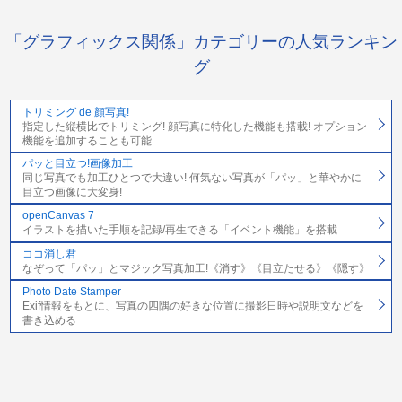
「グラフィックス関係」カテゴリーの人気ランキン
グ
トリミング de 顔写真!
指定した縦横比でトリミング! 顔写真に特化した機能も搭載! オプション
機能を追加することも可能
パッと目立つ!画像加工
同じ写真でも加工ひとつで大違い! 何気ない写真が「パッ」と華やかに
目立つ画像に大変身!
openCanvas 7
イラストを描いた手順を記録/再生できる「イベント機能」を搭載
ココ消し君
なぞって「パッ」とマジック写真加工!《消す》《目立たせる》《隠す》
Photo Date Stamper
Exif情報をもとに、写真の四隅の好きな位置に撮影日時や説明文などを
書き込める