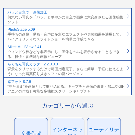
パッと目立つ！画像加工
何気ない写真を「パッ」と華やかに目立つ画像に大変身させる画像編集
ソフト
PhotoStage 5.09
手持ちの画像・動画・音声に多彩なエフェクトや切替効果を適用して、
ハイクォリティなスライドショーを簡単に作成できる
Alkett MultiView 2.41
ウィンドウ枠などを非表示にし、画像をのみを表示させることもでき
る、軽快・多機能な画像ビューア
らくちん写真カッター2 2.0.0.0
背景をクリックするだけで範囲指定完了。さらに簡単・手軽に使えるよ
うになった写真切り抜きソフトの新バージョン
窓フォト 8.7.6
“見たまま”を画像として取り込める。キャプチャ画像の編集・加工やGIF
アニメの作成も可能な多機能スクリーンキャプチャ
カテゴリーから選ぶ
インターネッ
ユーティリテ
文書作成