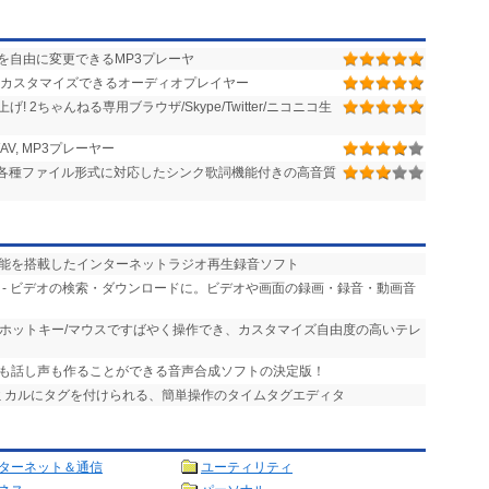
を自由に変更できるMP3プレーヤ
カスタマイズできるオーディオプレイヤー
2ちゃんねる専用ブラウザ/Skype/Twitter/ニコニコ生
, MP3プレーヤー
ど各種ファイル形式に対応したシンク歌詞機能付きの高音質
機能を搭載したインターネットラジオ再生録音ソフト
- ビデオの検索・ダウンロードに。ビデオや画面の録画・録音・動画音
- ホットキー/マウスですばやく操作でき、カスタマイズ自由度の高いテレ
声も話し声も作ることができる音声合成ソフトの決定版！
ズミカルにタグを付けられる、簡単操作のタイムタグエディタ
ターネット＆通信
ユーティリティ