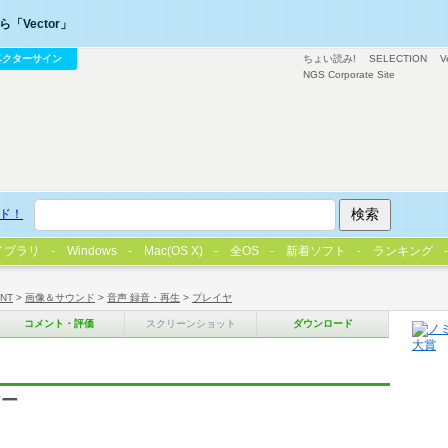
「Vector」
ベクターサイン
ちょい読み!
SELECTION
V
NGS Corporate Site
ド！
イブラリ
Windows
Mac(OS X)
全OS
新着ソフト
ランキング
/NT
>
画像＆サウンド
>
音声 録音・再生
>
プレイヤ
コメント・評価
スクリーンショット
ダウンロード
ヤー