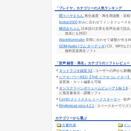
「プレイヤ」カテゴリーの人気ランキング
聞々ハヤえもん
再生速度・再生周波数・音程
foobar2000
好みに合わせてインタフェースを
棒読みちゃん
日本語の文章を音声合成で読み上げ! 
放送にも対応!
WaveIlluminator
音階に合わせて鍵盤が光るWAV
GOM Audio (ゴム オーディオ)
CD、MP3な
無料音楽再生ソフト
「音声 録音・再生」カテゴリのソフトレビュー
ネットラジオ録音 X2
- ユーザーの声から新
ビデオパワーRED【THE ビデオコレクター】
楽変換・カット編集も可能
オンスクリーンボリュームビューア Lite 1.8
ビ風音量表示・調整ソフト
CeVIO さとうささら トークスターター
- 歌
RhythmicaLyrics 4.2.1
- スペースキーでリ
カテゴリーから選ぶ
文書作成
イン