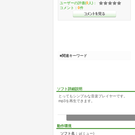
ユーザーの評価(
0
人)：
コメント：
0
件
■関連キーワード
ソフト詳細説明
とってもシンプルな音楽プレイヤーです。
mp3を再生できます。
動作環境
ソフト名：
μ(ミュー)