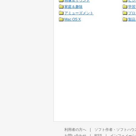
画像＆サウンド
ビジ
家庭＆趣味
学習
アミューズメント
プロ
Mac OS X
製品
利用者の方へ
|
ソフト作者・ソフトハウ
お問い合わせ
|
RSS
|
インフォメーシ