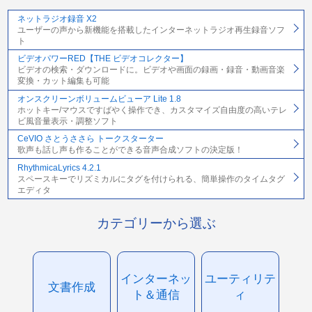
ネットラジオ録音 X2
ユーザーの声から新機能を搭載したインターネットラジオ再生録音ソフ
ト
ビデオパワーRED【THE ビデオコレクター】
ビデオの検索・ダウンロードに。ビデオや画面の録画・録音・動画音楽
変換・カット編集も可能
オンスクリーンボリュームビューア Lite 1.8
ホットキー/マウスですばやく操作でき、カスタマイズ自由度の高いテレ
ビ風音量表示・調整ソフト
CeVIO さとうささら トークスターター
歌声も話し声も作ることができる音声合成ソフトの決定版！
RhythmicaLyrics 4.2.1
スペースキーでリズミカルにタグを付けられる、簡単操作のタイムタグ
エディタ
カテゴリーから選ぶ
インターネッ
ユーティリテ
文書作成
ト＆通信
ィ