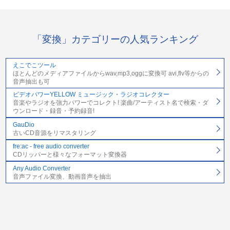
「変換」カテゴリーの人気ランキング
えこでこツール
ほとんどのメディアファイルからwav,mp3,oggに変換可 avi,flv等からの
音声抽出も可
ビデオパワーYELLOW ミュージック・ラジオコレクター
音楽やラジオを強力パワーでコレクト! 楽曲/アーティスト名で検索・ダ
ウンロード・録音・予約録音!
GauDio
古いCD音源をリマスタリング
fre:ac - free audio converter
CDリッパーと様々なフォーマット変換器
Any Audio Converter
音声ファイル変換、動画音声を抽出