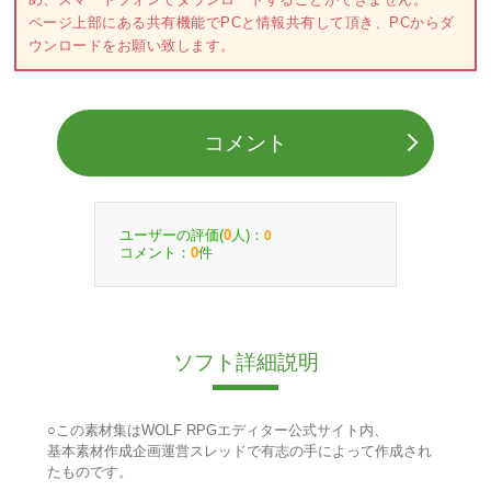
ページ上部にある共有機能でPCと情報共有して頂き、PCからダ
ウンロードをお願い致します。
コメント
ユーザーの評価(
人)：
0
0
コメント：
件
0
ソフト詳細説明
○この素材集はWOLF RPGエディター公式サイト内、
基本素材作成企画運営スレッドで有志の手によって作成され
たものです。