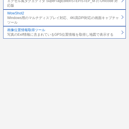
エクセル風タグエディタ SuperTagEditor/STEP/STEP_M の Unicode 対
応版
WowShot2
Windows用のマルチディスプレイ対応、4K/高DPI対応の画面キャプチャ
ツール
画像位置情報取得ツール
写真のExif情報に含まれているGPS位置情報を取得し地図で表示する