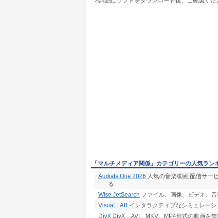
※詳細はソフトをダウンロード後、ご確認くだ
オーディオ・ファイル --- AVI、WAV、Quick T
画像ファイル --- PNG、GIF、JPEG
※ソフトの動作確認はMP3とJPEGでしか行っ
「マルチメディア関係」カテゴリーの人気ラン
Audials One 2026
人気の音楽/動画配信サー
る
Wise JetSearch
ファイル、画像、ビデオ、音
Visual LAB
インタラクティブなシミュレーシ
DivX
DivX、AVI、MKV、MP4形式の動画を無