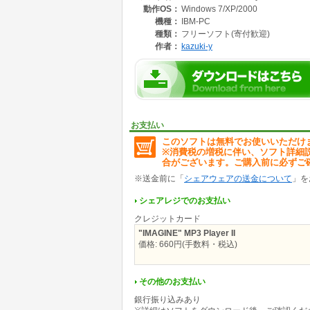
動作OS：
Windows 7/XP/2000
曲イメージ、アルバムイメージの表示位置を4
機種：
IBM-PC
背景イメージ、曲イメージ、アルバムイメージ
種類：
フリーソフト(寄付歓迎)
更できます。
作者：
kazuki-y
背景イメージ、曲イメージ、アルバムイメージ
ボーダー(縁)の表示/非表示の切り替えができま
Music ImageとAlbum Image、Back
<動作要件>
1. このソフトはJavaで開発しているため、
お支払い
JRE(Java Runtime Enviroment)とJMF
このソフトは無料でお使いいただけ
※消費税の増税に伴い、ソフト詳細
※JMFは32bitにしか対応していないため、JR
合がございます。ご購入前に必ずご
インストールされていない場合は申し訳ござい
※送金前に「
シェアウェアの送金について
」を
いずれも、Sun Microsystems / ORAC
シェアレジでのお支払い
JREは以下のサイトから入手できます。
クレジットカード
http://www.java.com/ja/
"IMAGINE" MP3 Player II
JMFは以下のサイトから入手できます。
価格: 660円(手数料・税込)
http://java.sun.com/javase/technologies/deskt
※このソフトは、JRE version 1.6 update 21 
その他のお支払い
Windows 7 64bit上で動作確認しています。W
銀行振り込みあり
2. 対応フォーマット