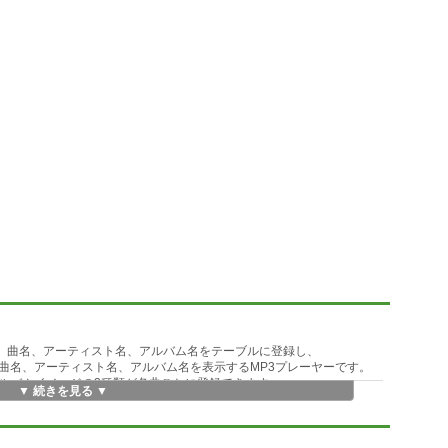
所、曲名、アーティスト名、アルバム名をテーブルに登録し、
曲名、アーティスト名、アルバム名を表示するMP3プレーヤーです。
ルバムイメージの3種類が各曲ごとに登録できます。
▼ 続きを見る ▼
、
(カット)&ペーストや行の追加や削除できるようにしています。
択し、ファイルの完全パス名を簡単に入力できるようにしています。