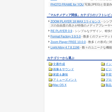
PHOTO FRAME for YOU
写真(JPEG)と音
「マルチメディア関係」カテゴリのソフトレビ
ZOOM PLAYER 18 MAX 1ライセンス
- シ
ズの自由度の高さが特徴のメディアプレーヤ
RE PLAYER 0.9
- シンプルなデザイン、軽
Format Factory 3.9.5.0
- 数多くのフォーマ
Zoom Player FREE 10.0.0
- 数多くの形式に
Light Alloy 4.7.8.1196
- 数々のユニークな機
カテゴリーから選ぶ
文書作成
イン
画像＆サウンド
ビジ
家庭＆趣味
学習
アミューズメント
プロ
Mac OS X
製品