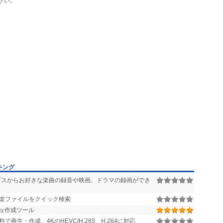
さい。
ime、RTP、MPEG1、MPEG3
ておりませんので、基本的にはMP3とJPEGを使用してください。
キング
ビスからお好きな楽曲の録音や映画、ドラマの録画ができ
楽ファイルをクイック検索
ョ作成ツール
料で再生・作成、4KのHEVC/H.265、H.264に対応