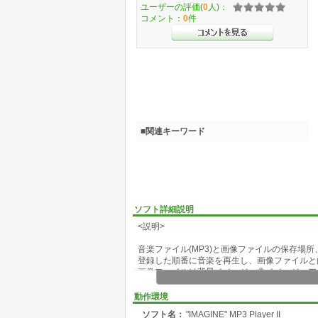
ユーザーの評価(
0
人)：
コメント：
0
件
■関連キーワード
ソフト詳細説明
<説明>
音楽ファイル(MP3)と画像ファイルの保存場
登録した順番に音楽を再生し、画像ファイルと
画像ファイルは背景イメージ、曲イメージ、ア
テーブルへの登録・編集作業を楽にするために
動作環境
マウスの右・クリックでセルと行の値のコピー
ソフト名：
"IMAGINE" MP3 Player II
また、ファイル選択ダイアログでファイルを選