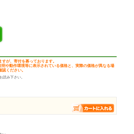
タイプから選択できます。(細かい位置の設定はできません)
のボーダー(縁)色と背景イメージの背景色、時間やタイトルの文字色を変
の透明度を変更できます。
す。
ground Imageの表示位置を、6秒ごとに自動的に変更する機能があります。
動かすにはコンピュータに、
(Java Media Framework)がインストールされている必要があります。
ますが、寄付を募っております。
説明や動作環境等に表示されている価格と、実際の価格が異なる場
Eは32bitのものをインストールしてください。
確認ください。
ませんが、インストールをお願いいたします。
お読み下さい。
LE の以下のサイトからダウンロードできます。
op/media/jmf/2.1.1/download.html
とJMF version 2.1.1e をインストールし、Windows 2000 とWindows XP、
indows 7 32bit上でも動作すると思われます。