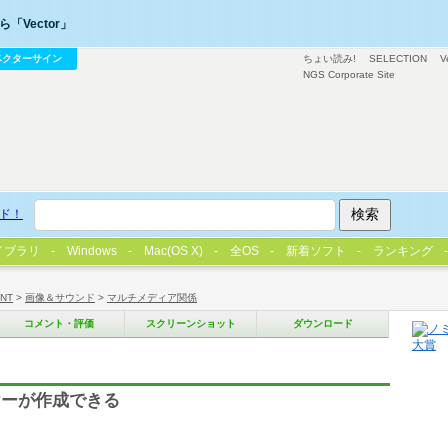
「Vector」
ベクターサイン
ちょい読み!
SELECTION
V
NGS Corporate Site
ド！
イブラリ
Windows
Mac(OS X)
全OS
新着ソフト
ランキング
/NT
>
画像＆サウンド
>
マルチメディア関係
コメント・評価
スクリーンショット
ダウンロード
ヤーが作成できる