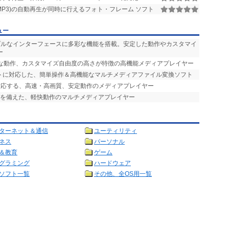
楽(MP3)の自動再生が同時に行えるフォト・フレーム ソフト
ュー
ンプルなインターフェースに多彩な機能を搭載。安定した動作やカスタマイ
ー
快な動作、カスタマイズ自由度の高さが特徴の高機能メディアプレイヤー
ットに対応した、簡単操作＆高機能なマルチメディアファイル変換ソフト
対応する、高速・高画質、安定動作のメディアプレイヤー
能を備えた、軽快動作のマルチメディアプレイヤー
ターネット＆通信
ユーティリティ
ネス
パーソナル
＆教育
ゲーム
グラミング
ハードウェア
ソフト一覧
その他、全OS用一覧