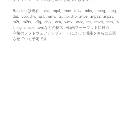
Bandicutは現在、.avi, .mp4, .mov, .m4v, .mkv, .mpeg, .mpg, .
dat, .vob, .flv, .asf, .wmv, .ts, .tp, .trp, .mpe, .mpv2, .mp2v, .
m2t, .m2ts, .k3g, .divx, .wm, .wmx, .wvx, .rm, .rmvb, .ram, .iv
f, .ogm, .vp6, .xvdなどの幅広い動画フォーマットに対応。
今後のソフトウェアアップデートによって機能をさらに充実
させていく予定です。