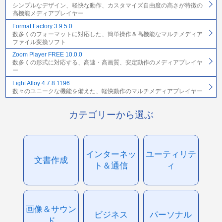
シンプルなデザイン、軽快な動作、カスタマイズ自由度の高さが特徴の
高機能メディアプレイヤー
Format Factory 3.9.5.0
数多くのフォーマットに対応した、簡単操作＆高機能なマルチメディア
ファイル変換ソフト
Zoom Player FREE 10.0.0
数多くの形式に対応する、高速・高画質、安定動作のメディアプレイヤ
ー
Light Alloy 4.7.8.1196
数々のユニークな機能を備えた、軽快動作のマルチメディアプレイヤー
カテゴリーから選ぶ
インターネッ
ユーティリテ
文書作成
ト＆通信
ィ
画像＆サウン
ビジネス
パーソナル
ド