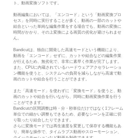
ト、動画変換ソフトです。
動画編集においては、「エンコード」という「動画変換プロ
セス」を同時に実行することが多く、動画の一部のカットや
結合といった単純な編集作業をする場合でも、動画の変換に
時間がかかり、その上変換による画質の劣化が避けられませ
ん。
Bandicutは、独自に開発した高速モードという機能により、
動画を「エンコード」せずに、カットや結合などの編集作業
が行えるため、無劣化で、非常に素早く作業が完了します。
また、CPUに内蔵されているハードウェアアクセラレーショ
ン機能を使うと、システムへの負荷を減らしながら高速で動
画のカットや結合を行うことができます。
また「高速モード」を使わずに「変換モード」を使うと、動
画のカットや結合を行いながら、同時に動画変換作業を行う
ことができます。
Bandicutの区間調整は時・分・秒単位だけではなく1フレーム
単位での細かい調整もできるため、必要なシーンを正確に切
り取ったり結合したりできます。
さらに変換モードでは再生速度を変更して保存する機能もあ
り、簡単な操作で、タイムラプス動画やスローモーション、
クイックモーションなど動画を制作できます。