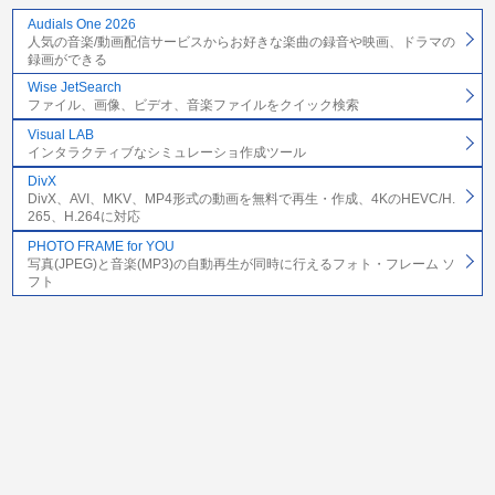
Audials One 2026
人気の音楽/動画配信サービスからお好きな楽曲の録音や映画、ドラマの
録画ができる
Wise JetSearch
ファイル、画像、ビデオ、音楽ファイルをクイック検索
Visual LAB
インタラクティブなシミュレーショ作成ツール
DivX
DivX、AVI、MKV、MP4形式の動画を無料で再生・作成、4KのHEVC/H.
265、H.264に対応
PHOTO FRAME for YOU
写真(JPEG)と音楽(MP3)の自動再生が同時に行えるフォト・フレーム ソ
フト