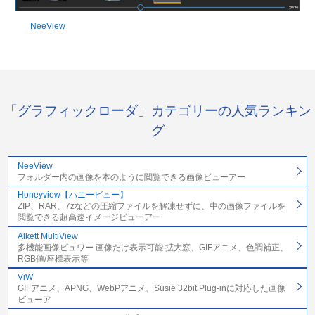
NeeView
「グラフィックローダ」カテゴリーの人気ランキン
グ
NeeView
フォルダー内の画像を本のように閲覧できる画像ビューアー
Honeyview【ハニービュー】
ZIP、RAR、7zなどの圧縮ファイルを解凍せずに、中の画像ファイルを
閲覧できる超高速イメージビューアー
Alkett MultiView
多機能画像ビュワー 画像だけ表示可能 拡大窓、GIFアニメ、色調補正、
RGB値/座標表示等
ViW
GIFアニメ、APNG、WebPアニメ、Susie 32bit Plug-inに対応した画像
ビューア