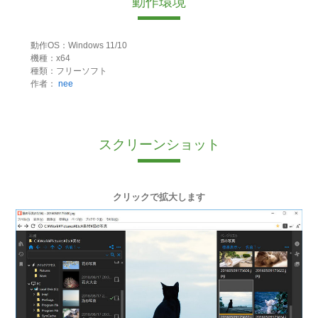
動作環境
動作OS：Windows 11/10
機種：x64
種類：フリーソフト
作者：
nee
スクリーンショット
クリックで拡大します