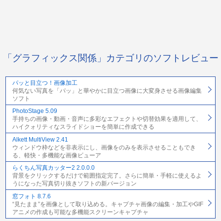
「グラフィックス関係」カテゴリのソフトレビュー
パッと目立つ！画像加工
何気ない写真を「パッ」と華やかに目立つ画像に大変身させる画像編集
ソフト
PhotoStage 5.09
手持ちの画像・動画・音声に多彩なエフェクトや切替効果を適用して、
ハイクォリティなスライドショーを簡単に作成できる
Alkett MultiView 2.41
ウィンドウ枠などを非表示にし、画像をのみを表示させることもでき
る、軽快・多機能な画像ビューア
らくちん写真カッター2 2.0.0.0
背景をクリックするだけで範囲指定完了。さらに簡単・手軽に使えるよ
うになった写真切り抜きソフトの新バージョン
窓フォト 8.7.6
“見たまま”を画像として取り込める。キャプチャ画像の編集・加工やGIF
アニメの作成も可能な多機能スクリーンキャプチャ