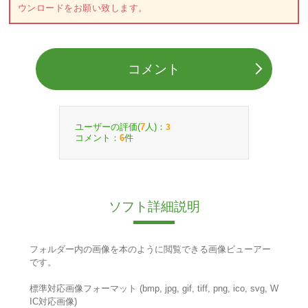
ウンロードをお願い致します。
コメント
ユーザーの評価(
人)：
7
3
コメント：
件
6
ソフト詳細説明
フォルダー内の画像を本のように閲覧できる画像ビューアー
です。
標準対応画像フォーマット (bmp, jpg, gif, tiff, png, ico, svg, W
IC対応画像)