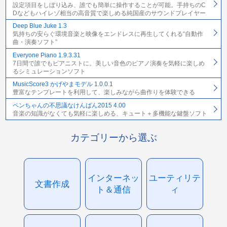
設定項目をしぼり込み、誰でも簡単に操作することが可能。手持ちのC
Dなどもハイレゾ相当の高音質で楽しめる純国産のサウンドプレイヤー
Deep Blue Juke 1.3
気持ちの安らぐ環境音楽と映像をエンドレスに再生してくれる“自動作
曲・演奏ソフト”
Everyone Piano 1.9.3.31
7日間で誰でもピアニストに。美しい音色のピアノ演奏を気軽に楽しめ
るシミュレーションソフト
MusicScore3 かげやまモデル 1.0.0.1
豊富なテンプレートを利用して、楽しみながら曲作りを体験できる
ペンちゃんの不思議なけんばん2015 4.00
音楽の知識がなくても気軽に楽しめる、キュート＋多機能な鍵盤ソフト
カテゴリーから選ぶ
インターネッ
ユーティリテ
文書作成
ト＆通信
ィ