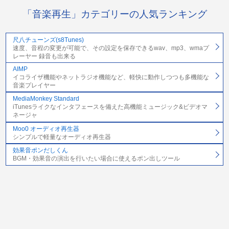
「音楽再生」カテゴリーの人気ランキング
尺八チューンズ(s8Tunes)
速度、音程の変更が可能で、その設定を保存できるwav、mp3、wmaプ
レーヤー 録音も出来る
AIMP
イコライザ機能やネットラジオ機能など、軽快に動作しつつも多機能な
音楽プレイヤー
MediaMonkey Standard
iTunesライクなインタフェースを備えた高機能ミュージック&ビデオマ
ネージャ
Moo0 オーディオ再生器
シンプルで軽量なオーディオ再生器
効果音ポンだしくん
BGM・効果音の演出を行いたい場合に使えるポン出しツール