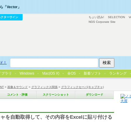
「Vector」
ベクターサイン
ちょい読み!
SELECTION
V
NGS Corporate Site
ド！
イブラリ
Windows
Mac(OS X)
全OS
新着ソフト
ランキング
/NT
>
画像＆サウンド
>
グラフィックス関係
>
グラフィックセーバ(キャプチャ)
コメント・評価
スクリーンショット
ダウンロード
ャを自動取得して、その内容をExcelに貼り付ける