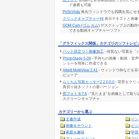
窓フォト
直感的な矩形範囲指定できれいにスク
ド連携も可能
PriScVista
角丸ウィンドウでも四隅を気にせ
クリックキャプチャーHi
表示テキストと画像
GOM Cam (ゴム カム)
デスクトップ上の動作
できる動画キャプチャーソフト
「グラフィックス関係」カテゴリのソフトレビ
パッと目立つ！画像加工
- 何気ない写真を
PhotoStage 5.09
- 手持ちの画像・動画・音
ショーを簡単に作成できる
Alkett MultiView 2.41
- ウィンドウ枠などを
ビューア
らくちん写真カッター2 2.0.0.0
- 背景をク
真切り抜きソフトの新バージョン
窓フォト 8.7.6
- “見たまま”を画像として取
スクリーンキャプチャ
カテゴリーから選ぶ
文書作成
イン
画像＆サウンド
ビジ
家庭＆趣味
学習
アミューズメント
プロ