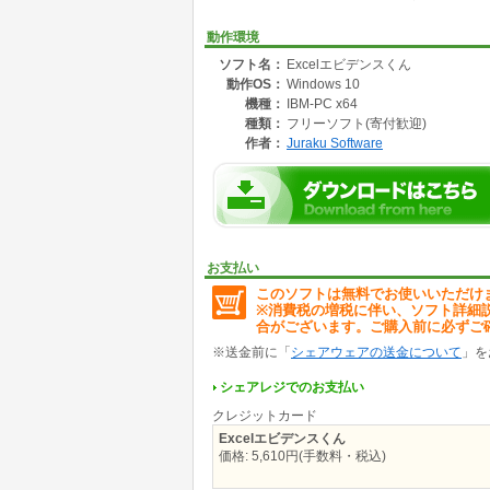
動作環境
ソフト名：
Excelエビデンスくん
動作OS：
Windows 10
機種：
IBM-PC x64
種類：
フリーソフト(寄付歓迎)
作者：
Juraku Software
お支払い
このソフトは無料でお使いいただけ
※消費税の増税に伴い、ソフト詳細
合がございます。ご購入前に必ずご
※送金前に「
シェアウェアの送金について
」を
シェアレジでのお支払い
クレジットカード
Excelエビデンスくん
価格: 5,610円(手数料・税込)