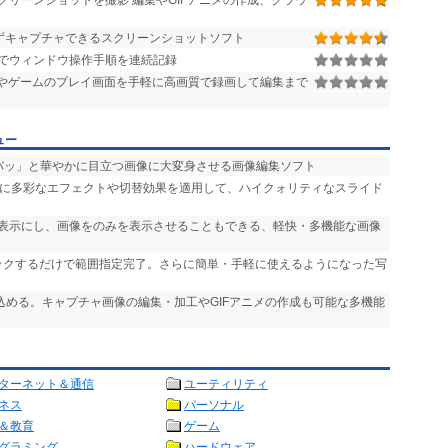
リーンショットを撮影 編集やGIFアニメの作成、クラウ
ずキャプチャできるスクリーンショットソフト
でウィンドウ操作手順を連続記録
やゲームのプレイ画面を手軽に高画質で録画して編集まで
ュー
「パッ」と華やかに目立つ画像に大変身させる画像編集ソフト
声に多彩なエフェクトや切替効果を適用して、ハイクォリティなスライド
非表示にし、画像をのみを表示させることもできる、軽快・多機能な画像
リックするだけで範囲指定完了。さらに簡単・手軽に使えるようになった写
り込める。キャプチャ画像の編集・加工やGIFアニメの作成も可能な多機能
ターネット＆通信
ユーティリティ
ネス
パーソナル
＆教育
ゲーム
グラミング
ハードウェア