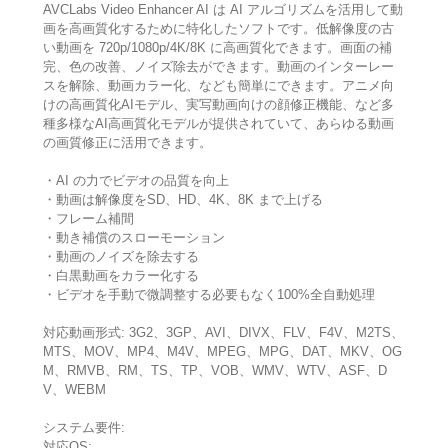
AVCLabs Video Enhancer AI は AI アルゴリズムを活用して動
画を高画質化するために特化したソフトです。低解像度の古
い動画を 720p/1080p/4K/8K に高画質化できます。画面の補
完、色の改善、ノイズ除去ができます。動画のインターレー
スを解除、動画カラー化、なども簡単にできます。アニメ向
けの高画質化AIモデル、実写動画向けの顔修正機能、など多
種多様なAI高画質化モデルが提供されていて、あらゆる動画
の画質修正に活用できます。
・AI の力でビデオの品質を向上
・動画は解像度をSD、HD、4K、8K まで上げる
・フレーム補間
・動き補償のスローモーション
・動画のノイズを除去する
・白黒動画をカラー化する
・ビデオを手動で微調整する必要もなく100%全自動処理
対応動画形式: 3G2、3GP、AVI、DIVX、FLV、F4V、M2TS、
MTS、MOV、MP4、M4V、MPEG、MPG、DAT、MKV、OG
M、RMVB、RM、TS、TP、VOB、WMV、WTV、ASF、D
V、WEBM
システム要件:
対応OS: