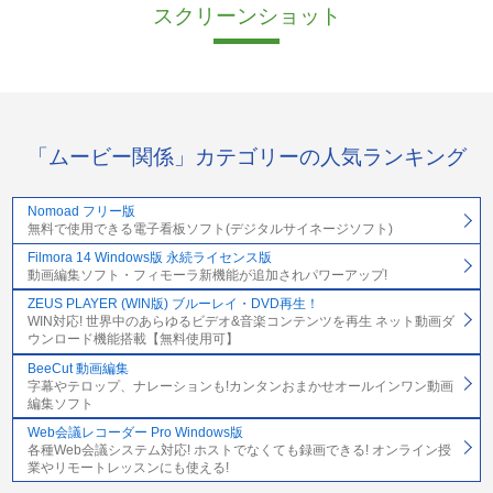
スクリーンショット
「ムービー関係」カテゴリーの人気ランキング
Nomoad フリー版
無料で使用できる電子看板ソフト(デジタルサイネージソフト)
Filmora 14 Windows版 永続ライセンス版
動画編集ソフト・フィモーラ新機能が追加されパワーアップ!
ZEUS PLAYER (WIN版) ブルーレイ・DVD再生！
WIN対応! 世界中のあらゆるビデオ&音楽コンテンツを再生 ネット動画ダ
ウンロード機能搭載【無料使用可】
BeeCut 動画編集
字幕やテロップ、ナレーションも!カンタンおまかせオールインワン動画
編集ソフト
Web会議レコーダー Pro Windows版
各種Web会議システム対応! ホストでなくても録画できる! オンライン授
業やリモートレッスンにも使える!