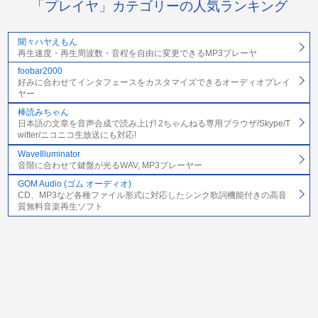
「プレイヤ」カテゴリーの人気ランキング
聞々ハヤえもん
再生速度・再生周波数・音程を自由に変更できるMP3プレーヤ
foobar2000
好みに合わせてインタフェースをカスタマイズできるオーディオプレイ
ヤー
棒読みちゃん
日本語の文章を音声合成で読み上げ! 2ちゃんねる専用ブラウザ/Skype/T
witter/ニコニコ生放送にも対応!
WaveIlluminator
音階に合わせて鍵盤が光るWAV, MP3プレーヤー
GOM Audio (ゴム オーディオ)
CD、MP3など各種ファイル形式に対応したシンク歌詞機能付きの高音
質無料音楽再生ソフト