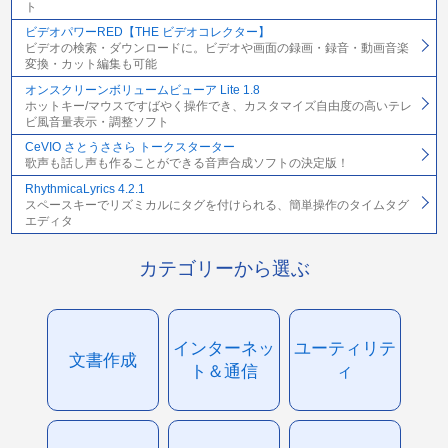
ト
ビデオパワーRED【THE ビデオコレクター】
ビデオの検索・ダウンロードに。ビデオや画面の録画・録音・動画音楽
変換・カット編集も可能
オンスクリーンボリュームビューア Lite 1.8
ホットキー/マウスですばやく操作でき、カスタマイズ自由度の高いテレ
ビ風音量表示・調整ソフト
CeVIO さとうささら トークスターター
歌声も話し声も作ることができる音声合成ソフトの決定版！
RhythmicaLyrics 4.2.1
スペースキーでリズミカルにタグを付けられる、簡単操作のタイムタグ
エディタ
カテゴリーから選ぶ
インターネッ
ユーティリテ
文書作成
ト＆通信
ィ