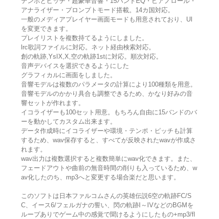
テンポとピッチ・超豪華音響・15バンドEQ・ピアノロール・
アナライザー・プロンプトモード搭載。14カ国対応。
一般のメディアプレイヤー画面モードも用意されており、UI
を変更できます。
プレイリストを複数持てるようにしました。
lrc歌詞ファイルに対応。ネット経由検索対応。
創の軌跡,YsIX,X,空の軌跡1stに対応。順次対応。
音声デバイスを選択できるようにした
グラフィカルに画面をしました。
音響モデルは複数のパラメータの計算により100種類を用意。
音響モデルのかかり具合も調整できるため、かなり好みの音
響セットが作れます。
イコライザーも100セット用意。もちろん自由に15バンドのバ
ーを動かしてカスタム出来ます。
データ作成時にイコライザーや環境・テンポ・ピッチも計算
するため、wav保存すると、すべてが反映されたwavが作成さ
れます。
wav出力は複数選択すると複数簡単にwav化できます。また、
フェードアウトや曲前の無音時間の削りも入っているため、w
av化したのち、mp3へと変更する場合楽だと思います。
このソフトは日本ファルコムさんの英雄伝説6空の軌跡FC/S
C、イース6/フェルガナの誓い、閃の軌跡I～IVなどのBGMを
ループありでゲーム中の感覚で聞けるようにしたもの+mp3/fl