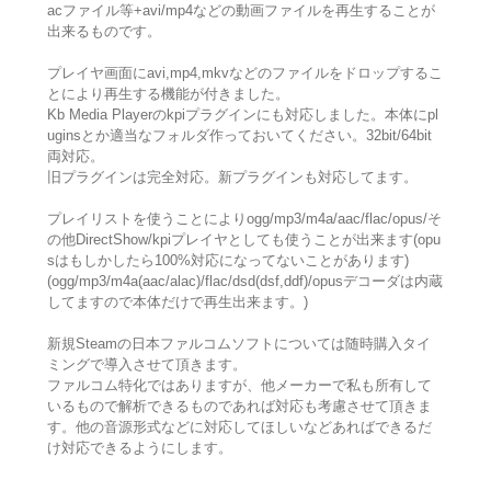
acファイル等+avi/mp4などの動画ファイルを再生することが
出来るものです。
プレイヤ画面にavi,mp4,mkvなどのファイルをドロップするこ
とにより再生する機能が付きました。
Kb Media Playerのkpiプラグインにも対応しました。本体にpl
uginsとか適当なフォルダ作っておいてください。32bit/64bit
両対応。
旧プラグインは完全対応。新プラグインも対応してます。
プレイリストを使うことによりogg/mp3/m4a/aac/flac/opus/そ
の他DirectShow/kpiプレイヤとしても使うことが出来ます(opu
sはもしかしたら100%対応になってないことがあります)
(ogg/mp3/m4a(aac/alac)/flac/dsd(dsf,ddf)/opusデコーダは内蔵
してますので本体だけで再生出来ます。)
新規Steamの日本ファルコムソフトについては随時購入タイ
ミングで導入させて頂きます。
ファルコム特化ではありますが、他メーカーで私も所有して
いるもので解析できるものであれば対応も考慮させて頂きま
す。他の音源形式などに対応してほしいなどあればできるだ
け対応できるようにします。