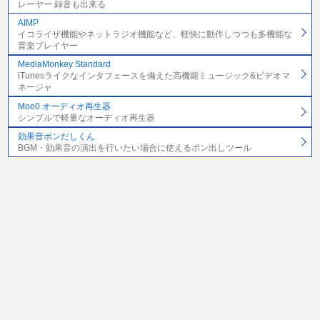
レーヤー 録音も出来る
AIMP
イコライザ機能やネットラジオ機能など、軽快に動作しつつも多機能な
音楽プレイヤー
MediaMonkey Standard
iTunesライクなインタフェースを備えた高機能ミュージック&ビデオマ
ネージャ
Moo0 オーディオ再生器
シンプルで軽量なオーディオ再生器
効果音ポンだしくん
BGM・効果音の演出を行いたい場合に使えるポン出しツール