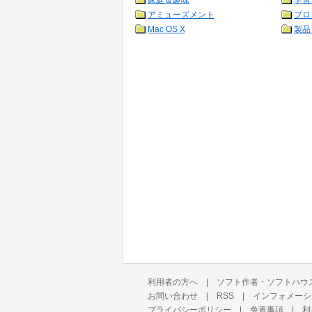
家庭＆趣味
学習
アミューズメント
プロ
Mac OS X
製品
利用者の方へ
|
ソフト作者・ソフトハウ
お問い合わせ
|
RSS
|
インフォメーシ
プライバシーポリシー
|
免責事項
|
利