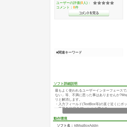
ユーザーの評価(
0
人)：
コメント：
0
件
■関連キーワード
ソフト詳細説明
最もよく使われるユーザーインターフェースであ
ない」等、不満に思った事はありませんか?MsgB
リと解消します。
・入力フィールド(TextBox等)の直ぐ近くに
・背景色/文字色/フォントを変える
・1行ごとに文字色/フォントを変える
・チャイムを鳴らして、オペレーターへ注意を
動作環境
『ktMsgBox 関数』では、こんな事は朝飯前
ソフト名：
ktMsgBoxAddin
るので簡単に使えますし、今までのプログラムを