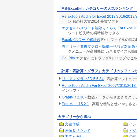
「MS-Excel用」カテゴリーの人気ランキング
RelaxTools Addin for Excel 2013/2016/2019/
ン 窓の杜大賞2014 受賞ソフト
エクセルパスワード解除らくらく For Excel20
ワード紛失時の瞬時解除できる
Excelパスワード解析君
Excelファイルの
右クリック変換マクロ～簡単一括設定対応版
クメニューが高機能に カスタマイズも簡
CellPita
エクセルにドラッグ&ドロップでセ
「計算・表計算・グラフ」カテゴリのソフトレ
リニアングラフ3D 5.5.34
- 表計算ソフトの
RelaxTools Addin For Excel 2007/2010/2013 
インソフト
Graph-R 2.30
- 数値データからさまざまグ
PrimMath 15.2.1
- 高度な機能と使いやすさ
カテゴリーから選ぶ
文書作成
イン
画像＆サウンド
ビジ