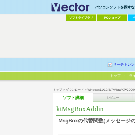
パソコンソフトを探すなら
ソフトライブラリ
PCショップ
サーチトレン
トップ
ラ
トップ
>
ダウンロード
>
Windows11/10/8/7/Vista/XP/2000
ソフト詳細
レビュー
ktMsgBoxAddin
MsgBoxの代替関数(メッセージの