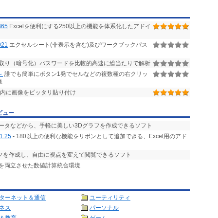
365
Excelを便利にする250以上の機能を体系化したアドイ
21
エクセルシート(非表示を含む)及びワークブックパス
読み取り（暗号化）パスワードを比較的高速に総当たりで解析
～
誰でも簡単にボタン1発でセルなどの複数種の右クリッ
単
ル内に画像をピッタリ貼り付け
ビュー
データなどから、手軽に美しい3Dグラフを作成できるソフト
1.25
- 180以上の便利な機能をリボンとして追加できる、Excel用のアド
ラフを作成し、自由に視点を変えて閲覧できるソフト
とを両立させた数値計算統合環境
ターネット＆通信
ユーティリティ
ネス
パーソナル