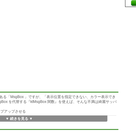
る「MsgBox 」ですが、「表示位置を指定できない、カラー表示でき
ox を代替する『ktMsgBox 関数』を使えば、そんな不満は綺麗サッパ
ポップアップさせる
▼ 続きを見る ▼
喚起する
(その他にも多くの機能があります)です。使い方は「MsgBox 」に倣ってい
修正するのも簡単です。また対話的にktMsgBox使用マクロを作り上げ