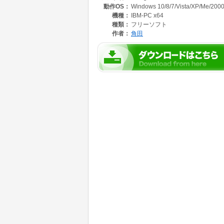
動作OS：
Windows 10/8/7/Vista/XP/Me/200
るツールが添付されていますので手でコーディ
機種：
IBM-PC x64
[x64]にも対応しています。
種類：
フリーソフト
作者：
角田