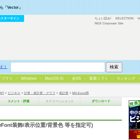
「Vector」
ベクターサイン
ちょい読み!
SELECTION
V
NGS Corporate Site
ド！
イブラリ
Windows
Mac(OS X)
全OS
新着ソフト
ランキング
/NT
>
ビジネス
>
計算・表計算・グラフ
>
表計算
>
MS-Excel用
コメント・評価
スクリーンショット
ダウンロード
Font装飾/表示位置/背景色 等を指定可)