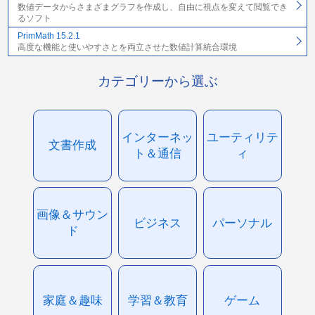
数値データからさまざまグラフを作成し、自由に視点を変えて閲覧でき
るソフト
PrimMath 15.2.1
高度な機能と使いやすさとを両立させた数値計算統合環境
カテゴリーから選ぶ
インターネッ
ユーティリテ
文書作成
ト＆通信
ィ
画像＆サウン
ビジネス
パーソナル
ド
家庭＆趣味
学習＆教育
ゲーム