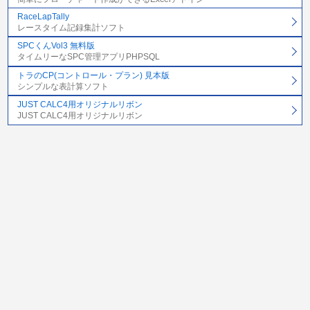
RaceLapTally
レースタイム記録集計ソフト
SPCくんVol3 無料版
タイムリーなSPC管理アプリPHPSQL
トラのCP(コントロール・プラン) 見本版
シンプルな表計算ソフト
JUST CALC4用オリジナルリボン
JUST CALC4用オリジナルリボン