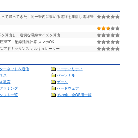
なって帰ってきた！同一管内に収める電線を集計し電線管
下を算出し、適切な電線サイズを算出
電圧降下・配線延長計算 スマホOK
/アドミッタンス カルキュレーター
ターネット＆通信
ユーティリティ
ネス
パーソナル
＆教育
ゲーム
グラミング
ハードウェア
ソフト一覧
その他、全OS用一覧