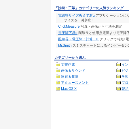
「技術・工学」カテゴリーの人気ランキング
電線管サイズ教えて君α
アプリケーションに
サイズを一発算出!
ClickMeasure
写真・画像から寸法を測定
電圧降下君α
配線長と使用点電流より電圧降
配線長・電圧降下計算_01
クリックで時短! 
Mr.Smith
スミスチャートによるインピーダンス
カテゴリーから選ぶ
文書作成
イン
画像＆サウンド
ビジ
家庭＆趣味
学習
アミューズメント
プロ
Mac OS X
製品