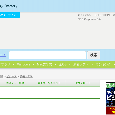
「Vector」
ベクターサイン
ちょい読み!
SELECTION
V
NGS Corporate Site
ド！
イブラリ
Windows
Mac(OS X)
全OS
新着ソフト
ランキング
/NT
>
ビジネス
>
技術・工学
コメント・評価
スクリーンショット
ダウンロード