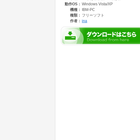
動作OS：
Windows Vista/XP
機種：
IBM-PC
種類：
フリーソフト
作者：
ina