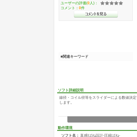
ユーザーの評価(
0
人)：
コメント：
0
件
■関連キーワード
ソフト詳細説明
線径・コイル径等をスライダーによる数値決定
します。
動作環境
ソフト名：
直感!ばね設計-圧縮ばね-