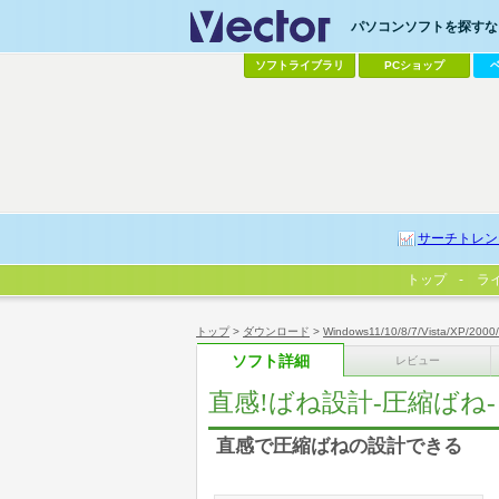
パソコンソフトを探すなら
ソフトライブラリ
PCショップ
サーチトレン
トップ
ラ
トップ
>
ダウンロード
>
Windows11/10/8/7/Vista/XP/2000
ソフト詳細
レビュー
直感!ばね設計-圧縮ばね-
直感で圧縮ばねの設計できる